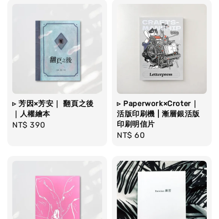
▹ 芳因×芳安｜ 翻頁之後
▹ Paperwork×Croter｜
｜人權繪本
活版印刷機 | 漸層銀活版
印刷明信片
Regular
NT$ 390
Regular
NT$ 60
price
price