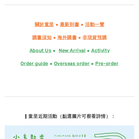
關於童里
●
最新到書
●
活動一覽
購書須知
●
海外購書
●
非現貨預購
About Us
●
New Arrival
●
Activity
Order guide
●
Overseas order
●
Pre-order
▎童里近期活動（點選圖片可察看詳情）：