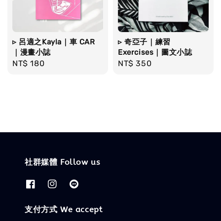
▹ 呂適之Kayla｜車 CAR
▹ 奇亞子｜練習
｜漫畫小誌
Exercises｜圖文小誌
Regular
NT$ 180
Regular
NT$ 350
price
price
社群媒體 Follow us
支付方式 We accept