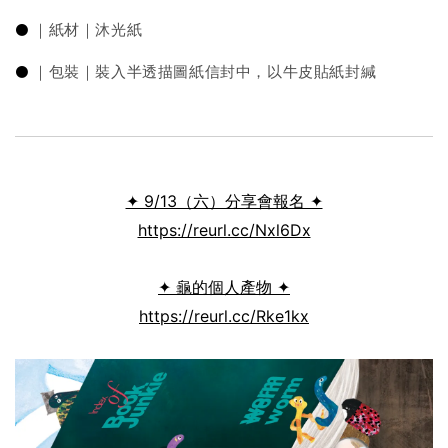
⚫
｜紙材｜沐光紙
⚫
｜包裝｜裝入半透描圖紙信封中，以牛皮貼紙封緘
✦ 9/13（六）分享會報名 ✦
https://reurl.cc/Nxl6Dx
✦ 龜的個人產物 ✦
https://reurl.cc/Rke1kx