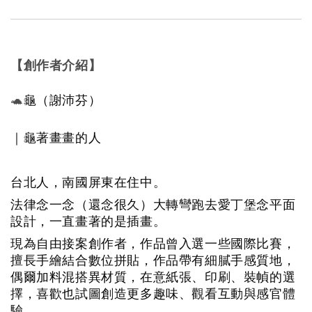
【創作者介紹】
🐢
龜（謝沛芬）
｜龜著畫畫的人
台北人，南國屏東在住中。
法律念一念（還念很久）大轉彎跑去愛丁堡念平面
設計，一直畫著的是插畫。
現為自由接案創作者，作品曾入選一些國際比賽，
擅長手繪結合數位拼貼，作品帶有細膩手感質地，
偶爾加料混搭異材質，在意紙張、印刷、裝幀的選
擇，喜歡也試圖創造更多趣味、觀看互動與感官體
驗。