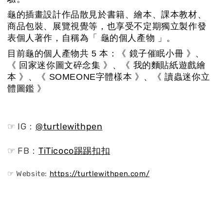
龜的插畫設計作品散見於書籍、繪本、課本教材、
商品包裝、展覽視覺等，也享受不定期獨立製作發
表個人著作，自稱為「 龜的個人產物 」。
目前龜的個人產物共 5 本：《 鏡子催眠小冊 》、
《 回家迷你圖文碎念集 》、《 我的麵貼紙遊戲繪
本 》、《 SOMEONE字體樣本 》、《 讀蟲迷你立
體圖鑑 》
☞ IG：
@turtlewithpen
☞ FB：
TiTicoco踢踢扣扣
☞ Website:
https://turtlewithpen.com/