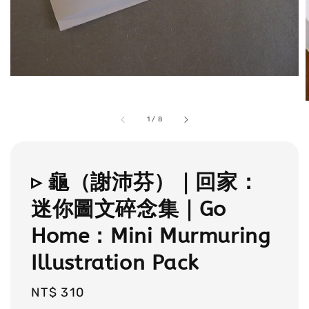
1
/
8
▹ 龜（謝沛芬）｜回家：
迷你圖文碎念集｜Go
Home：Mini Murmuring
Illustration Pack
Regular
NT$ 310