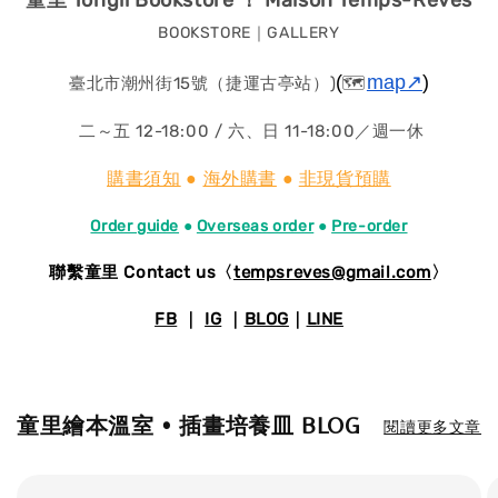
BOOKSTORE｜GALLERY
(
map↗
)
臺北市潮州街15號（捷運古亭站）)
🗺️
二～五 12-18:00 / 六、日 11-18:00／週一休
購書須知
●
海外購書
●
非現貨預購
Order guide
●
Overseas order
●
Pre-order
聯繫童里 Contact us〈
tempsreves@gmail.com
〉
FB
｜
IG
｜
BLOG
｜
LINE
童里繪本溫室 • 插畫培養皿 BLOG
閱讀更多文章