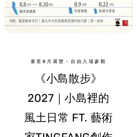
童里8月展覽－自由入場參觀
《小島散步》
2027｜小島裡的
風土日常 FT. 藝術