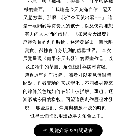
「小鳥」與「飛機」，便畫下一群小鳥搭飛
機的畫面。 「 我總是今天充滿自信，隔天
又想放棄。那麼，我們今天就出發——」 這
是一段關於等待長大的孩子，以及仍為理想
努力的大人們的旅程。 《如果今天出發》
歷經漫長的創作時間，逐漸發展出一個脫離
寫實、卻擁有自身規則的虛構世界。 本次
展覽呈現《如果今天出發》的原畫作品，以
及過程中的草圖、角色設計與媒材實驗。
透過這些創作痕跡， 讀者可以看見每個時
間點，作者實驗的形式變化，不同媒材帶來
的線條與色塊如何在紙上被拆解、重組，逐
漸形成今日的樣貌。回望這段創作歷程才發
現， 那些混亂、焦慮與猶豫不決的時刻，
也早已悄悄投射進故事與角色之中。
☞ 展覽介紹＆相關選書