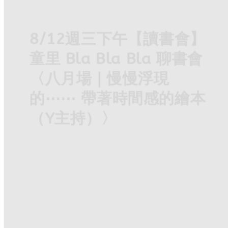
8/12週三下午【讀書會】
童里 Bla Bla Bla 聊書會
〈八月場｜慢慢浮現
的⋯⋯ 帶著時間感的繪本
（Y主持）〉
繪本有各式各樣的時間感，而我特別喜歡慢下來的
那一種。 時間的軸線無限被拉長。可能聚焦在一只
承載記憶的胸針；又或者是和貓咪、同學，在生命
的某個階段，曾經交會的回憶。 透過細微的物件、
景色、生命，組成了繪本𥚃的時間感。 曾經淡忘的
回憶，也在慢慢翻頁的過程中，慢慢浮現。
☞ 完整介紹／報名活動