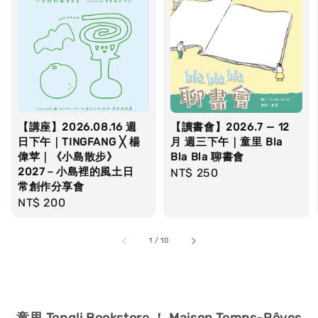
【講座】2026.08.16 週
【讀書會】2026.7 — 12
日下午｜TINGFANG ╳ 楊
月 週三下午｜童里 Bla
偉苹｜《小島散步》
Bla Bla 聊書會
2027－小島裡的風土日
Regular
NT$ 250
常創作分享會
price
Regular
NT$ 200
price
1
/
10
童里 Tongli Bookstore ！ Maison Temps-Rêves