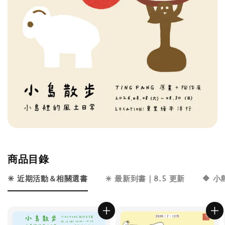
商品目錄
✳️ 近期活動＆相關選書
✴️ 最新到書｜8.5 更新
🔶 小