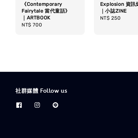
《Contemporary
Explosion 資
Fairytale 當代童話》
｜小誌ZINE
｜ARTBOOK
Regular
NT$ 250
Regular
NT$ 700
price
price
社群媒體 Follow us