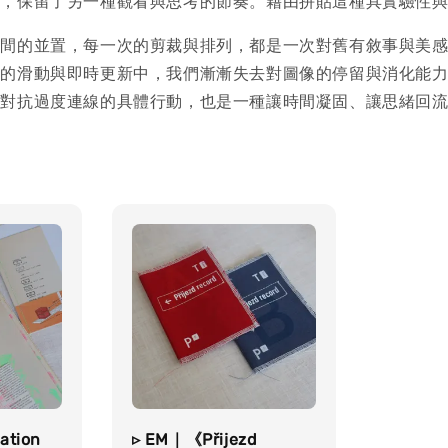
外，保留了另一種觀看與思考的節奏。
藉由拼貼這種具實驗性
之間的並置，每一次的剪裁與排列，都是一次對舊有敘事與美
盡的滑動與即時更新中，我們漸漸失去對圖像的停留與消化能
為對抗過度連線的具體行動，也是一種讓時間凝固、讓思緒回
ation
▹ EM｜《Přijezd