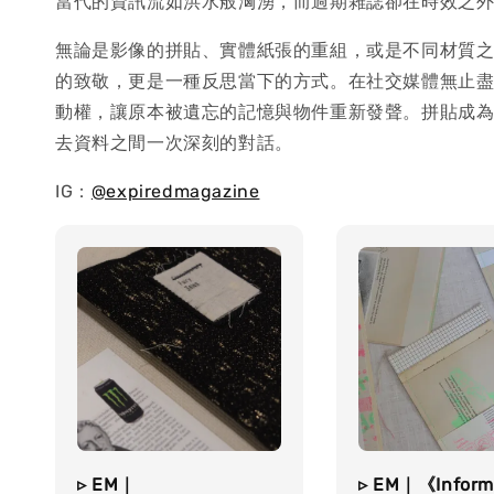
當代的資訊流如洪水般洶湧，而過期雜誌卻在時效之
無論是影像的拼貼、實體紙張的重組，或是不同材質
的致敬，更是一種反思當下的方式。在社交媒體無止
動權，讓原本被遺忘的記憶與物件重新發聲。拼貼成
去資料之間一次深刻的對話。
IG：
@expiredmagazine
▹ EM｜
▹ EM｜《Inform