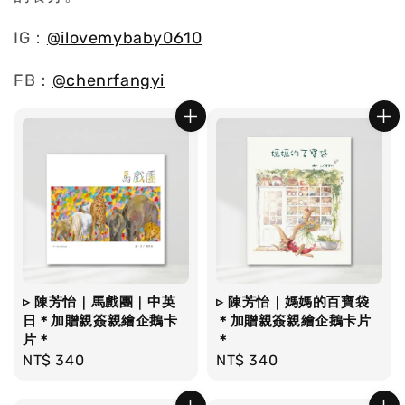
IG：
@ilovemybaby0610
FB：
@chenrfangyi
▹ 陳芳怡｜馬戲團｜中英
▹ 陳芳怡｜媽媽的百寶袋
日＊加贈親簽親繪企鵝卡
＊加贈親簽親繪企鵝卡片
片＊
＊
Regular
NT$ 340
Regular
NT$ 340
price
price