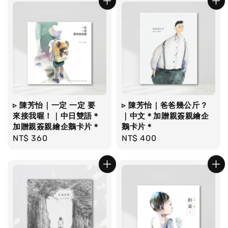
▹ 陳芳怡｜一定 一定 要
▹ 陳芳怡｜爸爸幾公斤？
來接我喔！｜中日雙語＊
｜中文＊加贈親簽親繪企
加贈親簽親繪企鵝卡片＊
鵝卡片＊
Regular
NT$ 360
Regular
NT$ 400
price
price