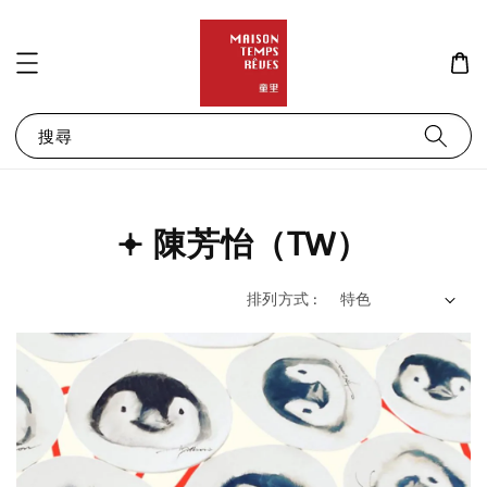
搜尋
𖥔 陳芳怡（TW）
排列方式 :