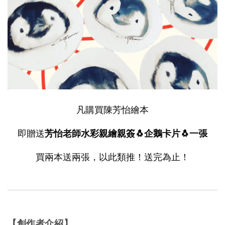
凡購買陳芳怡繪本
即贈送
芳怡老師水彩親繪親簽🐧企鵝卡片🐧一張
買兩本送兩張，以此類推！送完為止！
【創作者介紹】