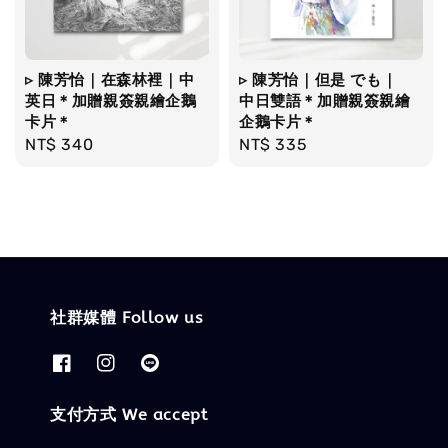
▹ 陳芳怡｜在森林裡｜中
▹ 陳芳怡｜但是 でも｜
英日＊加贈親簽親繪企鵝
中日雙語＊加贈親簽親繪
卡片＊
企鵝卡片＊
Regular
NT$ 340
Regular
NT$ 335
price
price
社群媒體 Follow us
支付方式 We accept