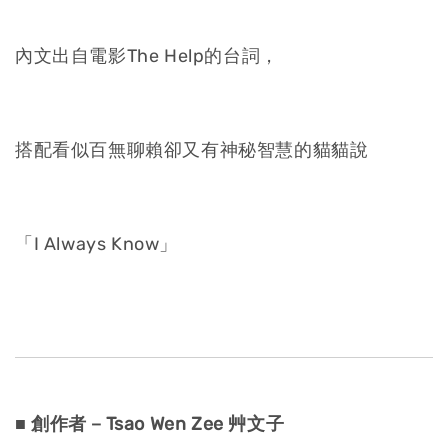
內文出自電影The Help的台詞，
搭配看似百無聊賴卻又有神秘智慧的貓貓說
「I Always Know」
■ 創作者－
Tsao Wen Zee 艸文子