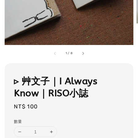
1
/
8
▹ 艸文子｜I Always
Know｜RISO小誌
Regular
NT$ 100
price
數量