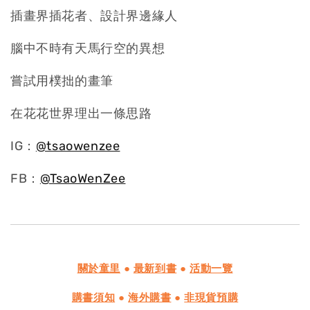
插畫界插花者、設計界邊緣人
腦中不時有天馬行空的異想
嘗試用樸拙的畫筆
在花花世界理出一條思路
IG：
@tsaowenzee
FB：
@TsaoWenZee
關於童里
●
最新到書
●
活動一覽
購書須知
●
海外購書
●
非現貨預購