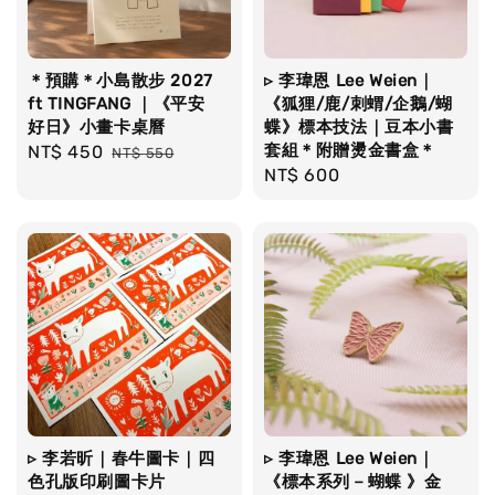
＊預購＊小島散步 2027
▹ 李瑋恩 Lee Weien｜
ft TINGFANG ｜《平安
《狐狸/鹿/刺蝟/企鵝/蝴
好日》小畫卡桌曆
蝶》標本技法｜豆本小書
套組＊附贈燙金書盒＊
Sale
NT$ 450
Regular
NT$ 550
Regular
NT$ 600
price
price
price
▹ 李若昕｜春牛圖卡｜四
▹ 李瑋恩 Lee Weien｜
色孔版印刷圖卡片
《標本系列－蝴蝶 》金