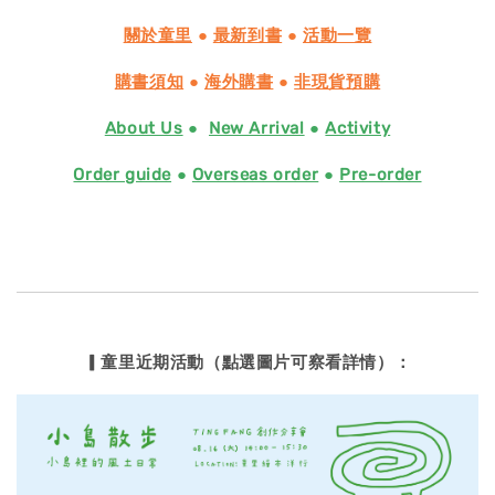
關於童里
●
最新到書
●
活動一覽
購書須知
●
海外購書
●
非現貨預購
About Us
●
New Arrival
●
Activity
Order guide
●
Overseas order
●
Pre-order
▎童里近期活動（點選圖片可察看詳情）：