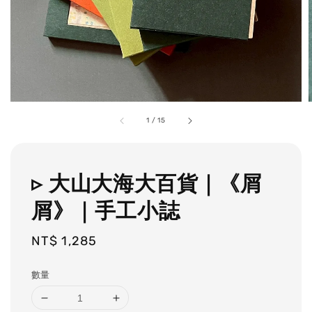
1
/
15
▹ 大山大海大百貨｜《屑
屑》｜手工小誌
Regular
NT$ 1,285
price
數量