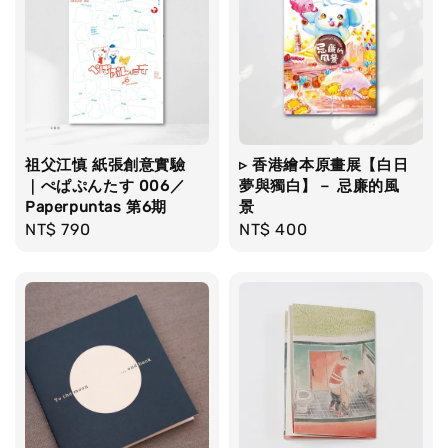
祖父江慎 紙張創意實驗
▹ 香港繪本原畫展【白日
｜ぺぱぷんたす 006／
夢與獨白】－ 忌廉的風
Paperpuntas 第6期
景
Regular
NT$ 790
Regular
NT$ 400
price
price