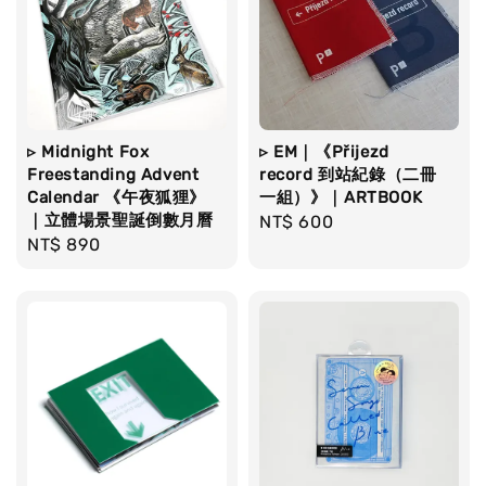
▹ Midnight Fox
▹ EM｜《Přijezd
Freestanding Advent
record 到站紀錄（二冊
Calendar 《午夜狐狸》
一組）》｜ARTBOOK
｜立體場景聖誕倒數月曆
Regular
NT$ 600
Regular
NT$ 890
price
price