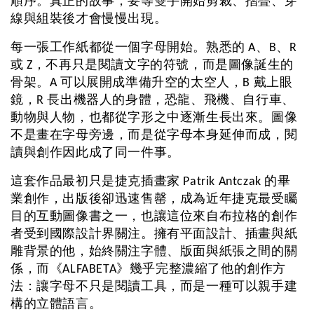
順序。真正的故事，要等雙手開始剪裁、摺疊、穿
線與組裝後才會慢慢出現。
每一張工作紙都從一個字母開始。熟悉的 A、B、R 
或 Z，不再只是閱讀文字的符號，而是圖像誕生的
骨架。A 可以展開成準備升空的太空人，B 戴上眼
鏡，R 長出機器人的身體，恐龍、飛機、自行車、
動物與人物，也都從字形之中逐漸生長出來。圖像
不是畫在字母旁邊，而是從字母本身延伸而成，閱
讀與創作因此成了同一件事。
這套作品最初只是捷克插畫家 Patrik Antczak 的畢
業創作，出版後卻迅速售罄，成為近年捷克最受矚
目的互動圖像書之一，也讓這位來自布拉格的創作
者受到國際設計界關注。擁有平面設計、插畫與紙
雕背景的他，始終關注字體、版面與紙張之間的關
係，而《ALFABETA》幾乎完整濃縮了他的創作方
法：讓字母不只是閱讀工具，而是一種可以親手建
構的立體語言。