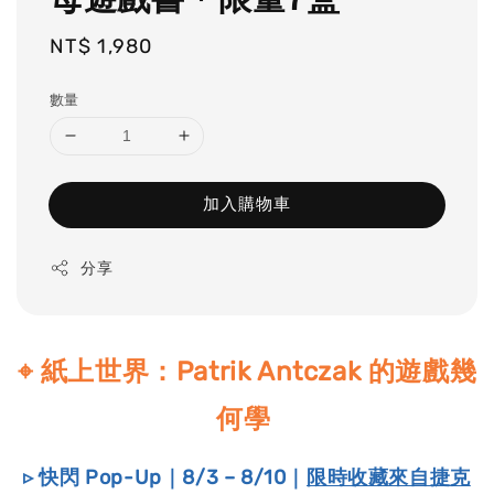
Regular
NT$ 1,980
price
數量
加入購物車
分享
⌖ 紙上世界：Patrik Antczak 的遊戲幾
何學
▹ 快閃 Pop-Up｜8/3 – 8/10｜
限時收藏來自捷克