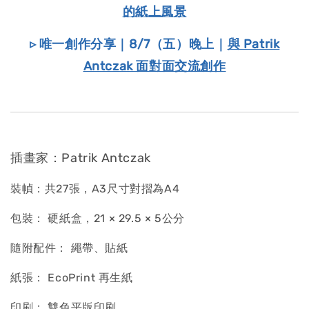
的紙上風景
▹ 唯一創作分享｜8/7（五）晚上｜
與 Patrik
Antczak 面對面交流創作
插畫家：Patrik Antczak
裝幀：共27張，A3尺寸對摺為A4
包裝： 硬紙盒，21 × 29.5 × 5公分
隨附配件： 繩帶、貼紙
紙張： EcoPrint 再生紙
印刷： 雙色平版印刷