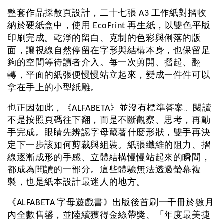
整套作品採散頁設計，二十七張 A3 工作紙對摺收
納於硬紙盒中，使用 EcoPrint 再生紙，以雙色平版
印刷完成。乾淨的留白、克制的色彩與俐落的版
面，讓視線自然停留在字形與結構本身，也保留足
夠的空間等待讀者介入。每一次剪開、摺起、翻
轉，平面的紙張便慢慢站立起來，變成一件件可以
拿在手上的小型紙雕。
也正因如此，《ALFABETA》並沒有標準答案。閱讀
不是按照頁碼往下翻，而是不斷觀察、思考，再動
手完成。眼睛先辨認字母藏著什麼形狀，雙手再決
定下一步該如何剪裁與組裝。紙張纖維的阻力、摺
線逐漸成形的手感、立體結構慢慢站起來的瞬間，
都成為閱讀的一部分。這些體驗無法透過螢幕複
製，也是紙本設計最迷人的地方。
《ALFABETA 字母遊戲書》出版後首刷一千冊於數月
內全數售罄，並陸續獲得金絲帶獎、「年度最美捷