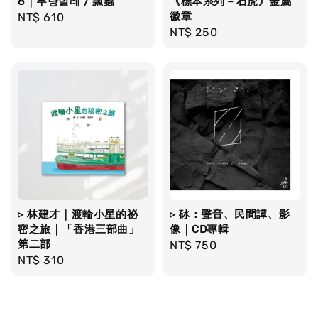
8｜무당벌레 / 瓢蟲
《標本系列－石虎》金屬
徽章
Regular
NT$ 610
Regular
NT$ 250
price
price
▹ 林建才｜渡輪小星的祕
▹ 砅：聲音、民間譚、影
密之旅｜「香港三部曲」
像｜CD專輯
第二部
Regular
NT$ 750
Regular
NT$ 310
price
price