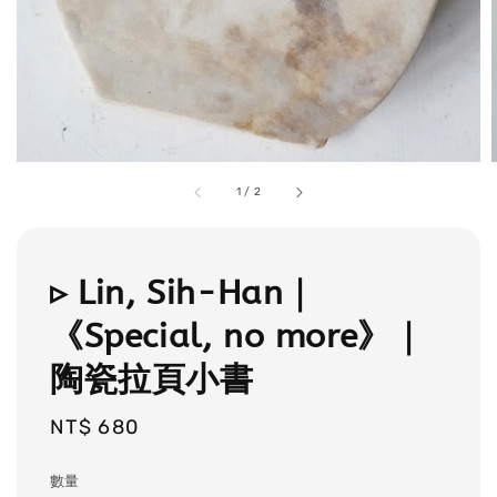
1
/
2
▹ Lin, Sih-Han｜
《Special, no more》｜
陶瓷拉頁小書
Regular
NT$ 680
price
數量