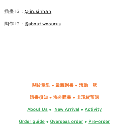
插畫 IG：
@
lin.sihhan
陶作 IG：
@
about.weourus
關於童里
●
最新到書
●
活動一覽
購書須知
●
海外購書
●
非現貨預購
About Us
●
New Arrival
●
Activity
Order guide
●
Overseas order
●
Pre-order