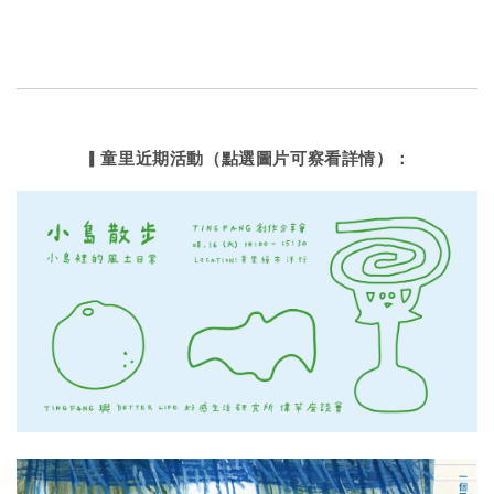
▎童里近期活動（點選圖片可察看詳情）：