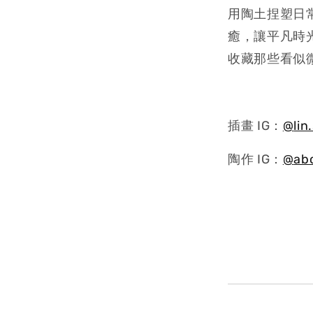
用陶土捏塑日
癒，讓平凡時
收藏那些看似
插畫 IG：
@
lin
陶作 IG：
@
ab