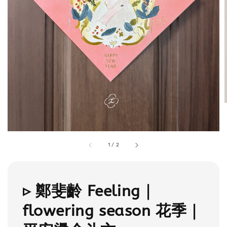
1
/
2
▹ 鄭斐齡 Feeling｜
flowering season 花季｜