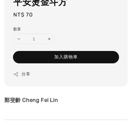
平安燙金斗方
Regular
NT$ 70
price
數量
加入購物車
分享
鄭斐齡 Cheng Fei Lin