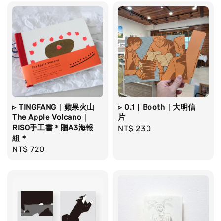
▹ TINGFANG｜蘋果火山
▹ 0.1｜Booth｜大明信
The Apple Volcano｜
片
RISO手工書＊贈A3海報
Regular
NT$ 230
組＊
price
Regular
NT$ 720
price