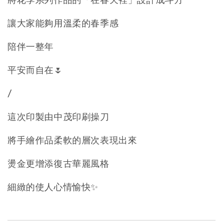
將花季系列作品的「在春天裡」設計成斗方
讓大家能夠用溫柔的春季感
陪伴一整年
平安而自在🌷
/
這次印製由中茂印刷操刀
將手繪作品柔軟的層次表現出來
燙金更增添復古華麗風格
細緻的使人心情愉快✨