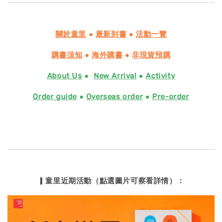
關於童里
●
最新到書
●
活動一覽
購書須知
●
海外購書
●
非現貨預購
About Us
●
New Arrival
●
Activity
Order guide
●
Overseas order
●
Pre-order
▎童里近期活動（點選圖片可察看詳情）：