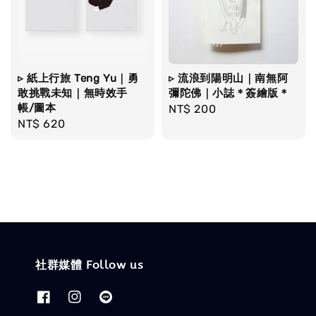
▹ 紙上行旅 Teng Yu｜勇
▹ 流浪到陽明山｜南無阿
敢挑戰未知｜無時效手
彌陀佛｜小誌＊簽繪版＊
帳/圖本
Regular
NT$ 200
Regular
NT$ 620
price
price
社群媒體 Follow us