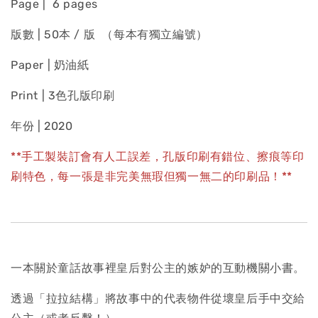
Page | 6 pages
版數 | 50本 / 版 （每本有獨立編號）
Paper | 奶油紙
Print | 3色孔版印刷
年份 | 2020
**手工製裝訂會有人工誤差，孔版印刷有錯位、擦痕等印
刷特色，每一張是非完美無瑕但獨一無二的印刷品！**
一本關於童話故事裡皇后對公主的嫉妒的互動機關小書。
透過「拉拉結構」將故事中的代表物件從壞皇后手中交給