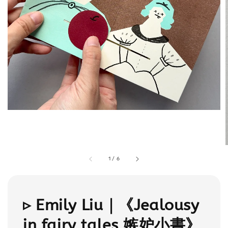
1
/
6
▹ Emily Liu｜《Jealousy
in fairy tales 嫉妒小書》