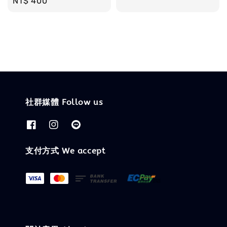
Regular
NT$ 400
price
price
社群媒體 Follow us
支付方式 We accept