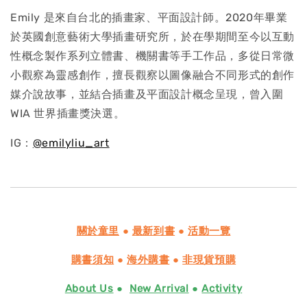
Emily 是來自台北的插畫家、平面設計師。2020年畢業
於英國創意藝術大學插畫研究所，於在學期間至今以互動
性概念製作系列立體書、機關書等手工作品，多從日常微
小觀察為靈感創作，擅長觀察以圖像融合不同形式的創作
媒介說故事，並結合插畫及平面設計概念呈現，曾入圍
WIA 世界插畫獎決選。
IG：
@emilyliu_art
關於童里
●
最新到書
●
活動一覽
購書須知
●
海外購書
●
非現貨預購
About Us
●
New Arrival
●
Activity