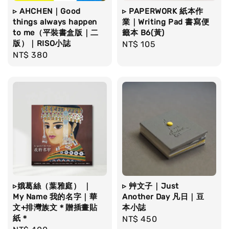
▹ AHCHEN｜Good
▹ PAPERWORK 紙本作
things always happen
業｜Writing Pad 書寫便
to me（平裝書盒版｜二
籤本 B6(黃)
版）｜RISO小誌
Regular
NT$ 105
Regular
NT$ 380
price
price
▹娥葛絲（葉雅庭） ｜
▹ 艸文子｜Just
My Name 我的名字｜華
Another Day 凡日｜豆
文+排灣族文＊贈插畫貼
本小誌
紙＊
Regular
NT$ 450