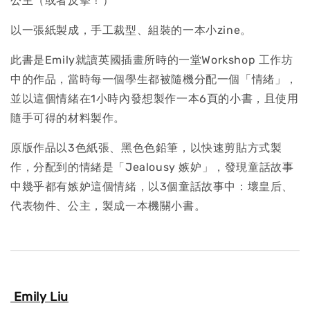
公主（或者反擊！）
以一張紙製成，手工裁型、組裝的一本小zine。
此書是Emily就讀英國插畫所時的一堂Workshop 工作坊
中的作品，當時每一個學生都被隨機分配一個「情緒」，
並以這個情緒在1小時內發想製作一本6頁的小書，且使用
隨手可得的材料製作。
原版作品以3色紙張、黑色色鉛筆，以快速剪貼方式製
作，分配到的情緒是「Jealousy 嫉妒」，發現童話故事
中幾乎都有嫉妒這個情緒，以3個童話故事中：壞皇后、
代表物件、公主，製成一本機關小書。
Emily Liu