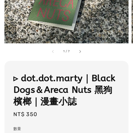
1
/
7
▹ dot.dot.marty｜Black
Dogs＆Areca Nuts 黑狗
檳榔｜漫畫小誌
Regular
NT$ 350
price
數量