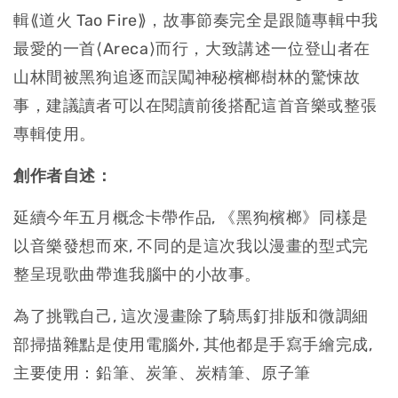
輯⟪道火 Tao Fire⟫，故事節奏完全是跟隨專輯中我
最愛的一首⟨Areca⟩而行，大致講述一位登山者在
山林間被黑狗追逐而誤闖神秘檳榔樹林的驚悚故
事，建議讀者可以在閱讀前後搭配這首音樂或整張
專輯使用。
創作者自述：
延續今年五月概念卡帶作品, 《黑狗檳榔》同樣是
以音樂發想而來, 不同的是這次我以漫畫的型式完
整呈現歌曲帶進我腦中的小故事。
為了挑戰自己, 這次漫畫除了騎馬釘排版和微調細
部掃描雜點是使用電腦外, 其他都是手寫手繪完成,
主要使用：鉛筆、炭筆、炭精筆、原子筆