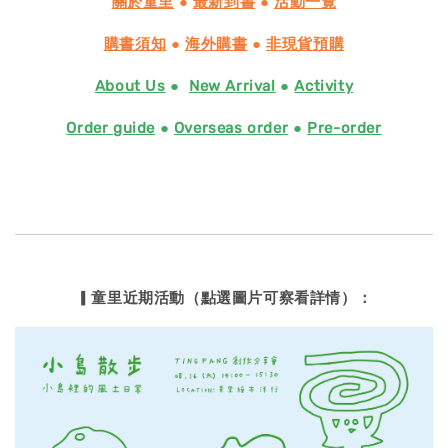
關於童里
●
最新到書
●
活動一覽
購書須知
●
海外購書
●
非現貨預購
About Us
●
New Arrival
●
Activity
Order guide
●
Overseas order
●
Pre-order
▎童里近期活動（點選圖片可察看詳情）：