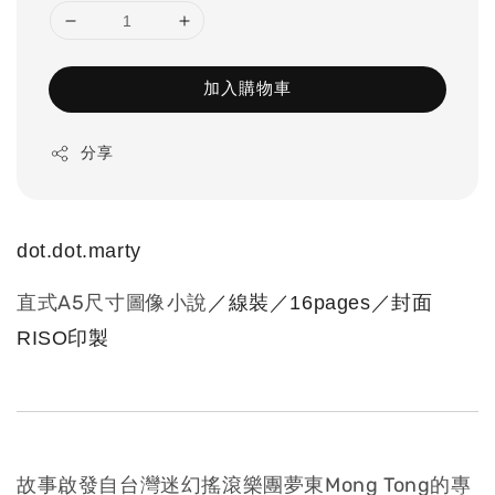
加入購物車
分享
dot.dot.marty
直式A5尺寸圖像小說
／線裝／16pages／封面
RISO印製
故事啟發自台灣迷幻搖滾樂團夢東Mong Tong的專