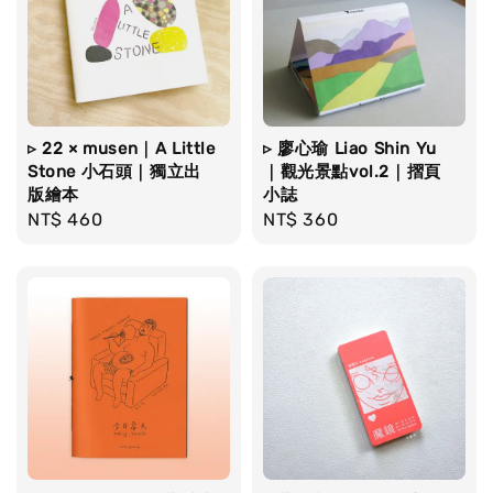
▹ 22 × musen｜A Little
▹ 廖心瑜 Liao Shin Yu
Stone 小石頭｜獨立出
｜觀光景點vol.2｜摺頁
版繪本
小誌
Regular
NT$ 460
Regular
NT$ 360
price
price