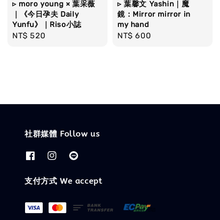
▹ moro young × 葉采薇
▹ 葉馨文 Yashin｜魔
｜《今日孕夫 Daily
鏡：Mirror mirror in
Yunfu》｜Riso小誌
my hand
Regular
NT$ 520
Regular
NT$ 600
price
price
社群媒體 Follow us
支付方式 We accept