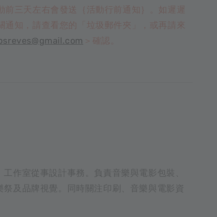
動前三天左右會發送｛活動行前通知｝。如遲遲
關通知，請查看您的「垃圾郵件夾」，或再請來
psreves@gmail.com
＞確認。
」工作室從事設計事務。負責音樂與電影包裝、
樂祭及品牌視覺。同時關注印刷、音樂與電影資