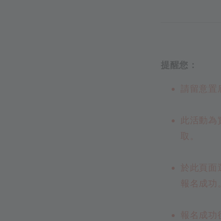
提醒您：
請留意置
此活動為
取。
於此頁面
報名成功
報名成功