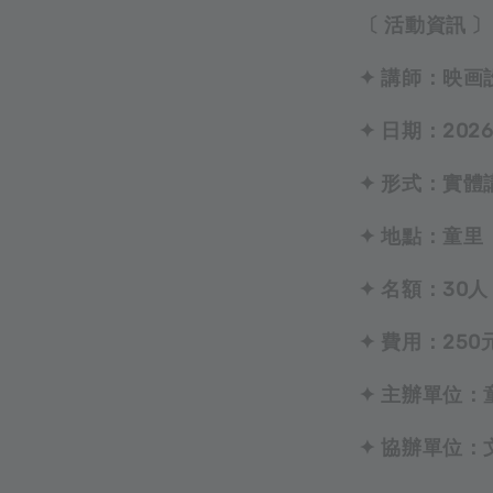
〔 活動資訊 〕
✦ 講師：映画設 
✦ 日期：2026.0
✦ 形式：實
✦ 地點：童里
✦ 名額：30人
✦ 費用：25
✦ 主辦單位：
✦ 協辦單位：