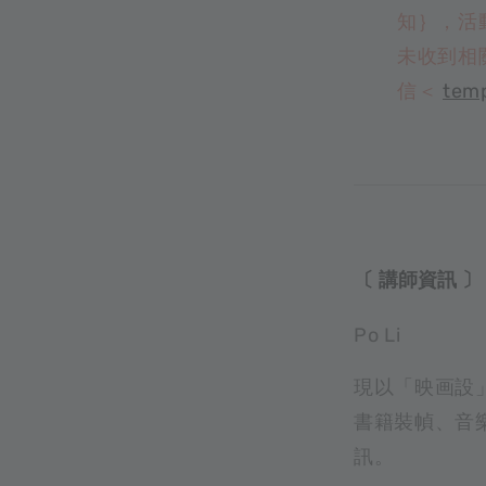
知｝，活
未收到相
信＜
tem
〔 講師資訊 〕
Po Li
現以「映画設
書籍裝幀、音
訊。