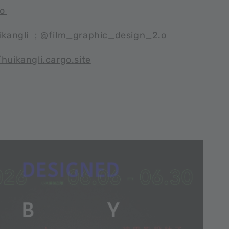
.o
kangli
；
@
film_graphic_design_2.o
/huikangli.cargo.site