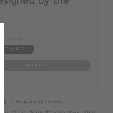
signed by the
貨方式請選店取）
.28(日) 講座1席位
暫無供應
 Designed by the film.
電影行銷出發，拆解日本電影場刊的設計結構與