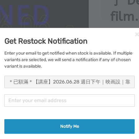
了 De
film.
Get Restock Notification
報名活動（出
Enter your email to get notified when stock is available. If multiple
variants are selected, we will send a notification if any of chosen
2026.06
variant is available.
分享
▎
靠！被電影設計了
Notify Me
本場講座將從