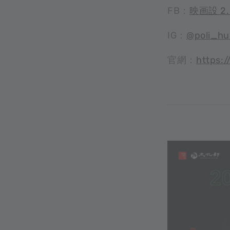
FB：
映画設 2
IG：
@poli_hui
官網：
https:/