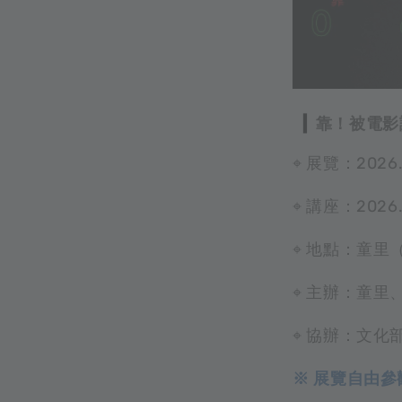
▎
靠！被電影設計了
⌖ 展覽：2026.0
⌖ 講座：2026.0
⌖ 地點：童里
⌖ 主辦：童里
⌖ 協辦：文化
※ 展覽自由