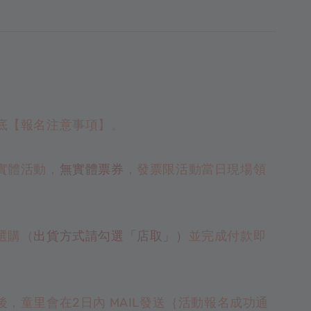
底【報名注意事項】。
實體活動，
無實體票券
，發票限活動當日現場領
選購（
出貨方式請勾選「店取」）
並完成付款即
。
後，童里會在2日內 MAIL發送｛活動報名成功通