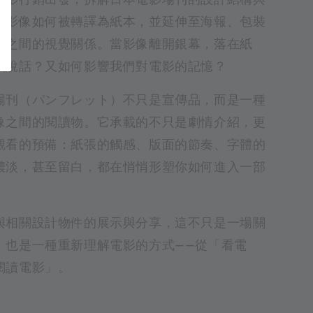
看影像如何被轉譯為紙本，並延伸至海報、包裝
計之間的視覺關係。當影像離開銀幕，落在紙
續說話？又如何影響我們對電影的記憶？
場刊（パンフレット）不只是宣傳品，而是一種
像之間的閱讀物。它承載的不只是劇情介紹，更
觀看的預備：紙張的觸感、版面的節奏、字體的
濃淡，甚至留白，都在悄悄形塑你如何進入一部
與相關設計物件的展示與分享，這不只是一場關
，也是一種重新理解電影的方式——從「看電
閱讀電影」。