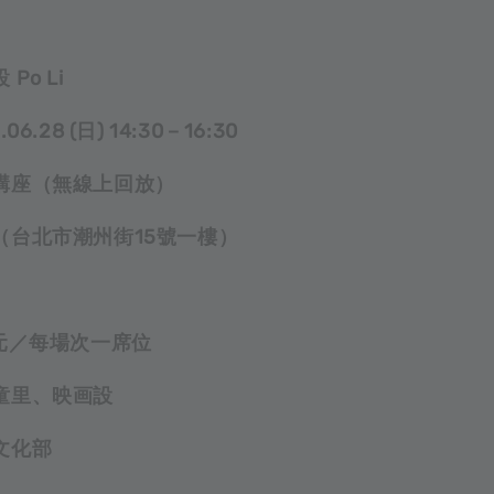
Po Li
6.28 (日) 14:30－16:30
體講座（無線上回放）
（台北市潮州街15號一樓）
0元／每場次一席位
童里、映画設
文化部