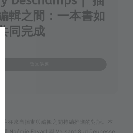
ny Deschamps｜ 插
編輯之間：一本書如
共同完成
暫無供應
，往往來自插畫與編輯之間持續推進的對話。本
oémie Favart 與 Versant Sud Jeunesse