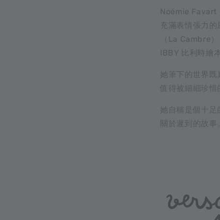
Noémie F
充滿表情張力的風
（La Camb
IBBY 比利時繪本
她筆下的世界既
值得被細細珍惜
她自稱是個十足
關於遲到的故事