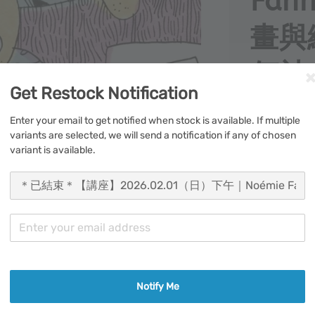
Fan
畫與
何被
Get Restock Notification
Enter your email to get notified when stock is available. If multiple
variants are selected, we will send a notification if any of chosen
variant is available.
分享
【講座介紹】
Notify Me
一本書的完成
場對談邀請插畫家 N