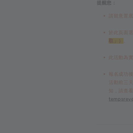
提醒您：
請留意置
於此頁面
取」）
。
此活動為
報名成功後
活動前三
知，請查
tempsrev