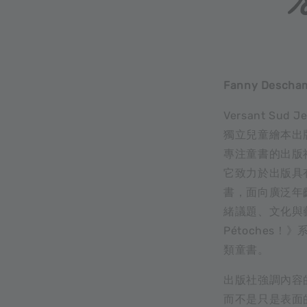
Fanny Des
Versant S
獨立兒童繪本出版
專注童書的出版社
它致力於出版具
書，面向廣泛年
緒議題、文化與
Pétoches
類童書。
出版社強調內容
而不是只是表面的娛