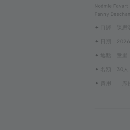
Noémie Fa
Fanny Des
✦
口譯｜陳思
✦
日期｜2026.
✦
地點｜童里
✦
名額｜30人
✦
費用｜一席位