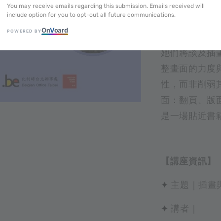
You may receive emails regarding this submission. Emails received will
童書編輯 Fan
include option for you to opt-out all future communications.
往返中，讓一
On
V
oard
POWERED BY
她們將談及插
整畫面的力度
性，而非削弱
面：翻頁、版
是一場貼近書
【講座資訊】
✦
主題｜插畫
✦
講者｜