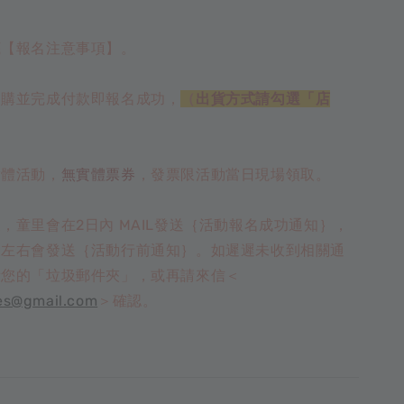
底【報名注意事項】。
選購並完成付款即報名成功，
（
出貨方式請勾選「店
實體活動，
無實體票券
，發票限活動當日現場領取。
，童里會在2日內 MAIL發送｛活動報名成功通知｝，
天左右會發送｛活動行前通知｝。如遲遲未收到相關通
看您的「垃圾郵件夾」，或再請來信＜
es@gmail.com
＞確認。