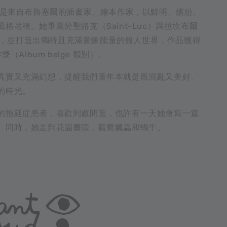
avart 是來自布魯塞爾的插畫家、繪本作家，以鮮明、繽紛、
格著稱。她畢業於聖路克（Saint-Luc）與拉坎布爾
re），並打造出獨特且充滿圖像能量的個人世界，作品獲得
獎（Album belge 類別）。
真實又充滿幻想，提醒我們童年本就是既混亂又美好、
的時光。
的拖延症患者，喜歡到處閒逛，也許有一天她會寫一篇
。同時，她走到花園盡頭，觀察瓢蟲和蝸牛。