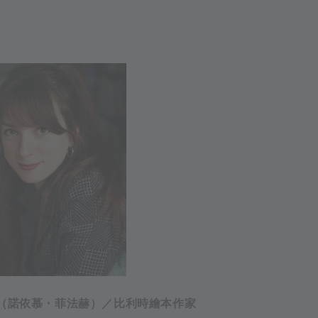
vart（諾依慕・菲法赫）／比利時繪本作家