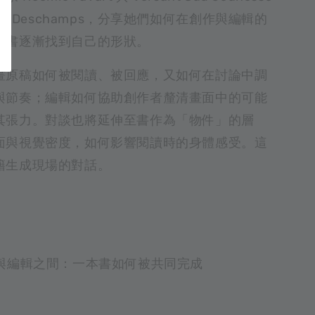
ny Deschamps，分享她們如何在創作與編輯的
本書逐漸找到自己的形狀。
畫原稿如何被閱讀、被回應，又如何在討論中調
與節奏；編輯如何協助創作者釐清畫面中的可能
其張力。對談也將延伸至書作為「物件」的層
面與視覺密度，如何影響閱讀時的身體感受。這
籍生成現場的對話。
與編輯之間：一本書如何被共同完成