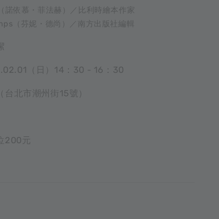
vart（諾依慕・菲法赫）／比利時繪本作家
champs（芬妮・德尚）／南方出版社編輯
潔
02.01（日）14：30 - 16：30
（台北市潮州街15號）
200元