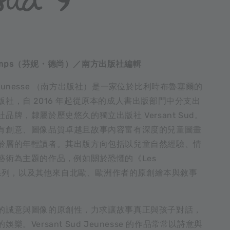
champs（芬妮・德尚）／南方出版社編輯
ud Jeunesse （南方出版社）是一家位於比利時布魯塞爾的
社，自 2016 年起從原本的成人書出版部門中分支出
品牌，隸屬於歷史悠久的獨立出版社 Versant Sud。
有創意、圖像品質卓越且故事內容富有深度的兒童圖畫
齡層的年輕讀者。其出版方向包括以兒童自然經驗、情
藝術為主題的作品，例如關於恐懼的《Les
！》系列，以及其他來自北歐、歐洲作者的原創繪本與敘事
的誠意與圖像的原創性，力求讓故事真正與孩子對話，
樂。Versant Sud Jeunesse 的作品常常以詩意與