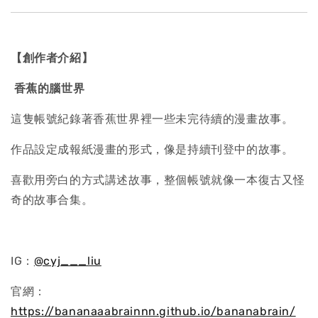
【創作者介紹】
香蕉的腦世界
這隻帳號紀錄著香蕉世界裡一些未完待續的漫畫故事。
作品設定成報紙漫畫的形式，像是持續刊登中的故事。
喜歡用旁白的方式講述故事，整個帳號就像一本復古又怪
奇的故事合集。
IG：
@cyj___liu
官網：
https://bananaaabrainnn.github.io/bananabrain/