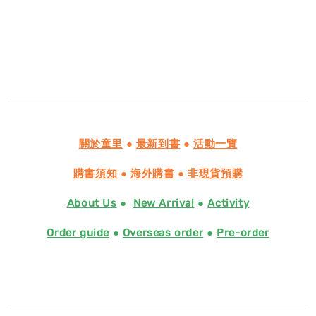
關於童里
●
最新到書
●
活動一覽
購書須知
●
海外購書
●
非現貨預購
About Us
●
New Arrival
●
Activity
Order guide
●
Overseas order
●
Pre-order