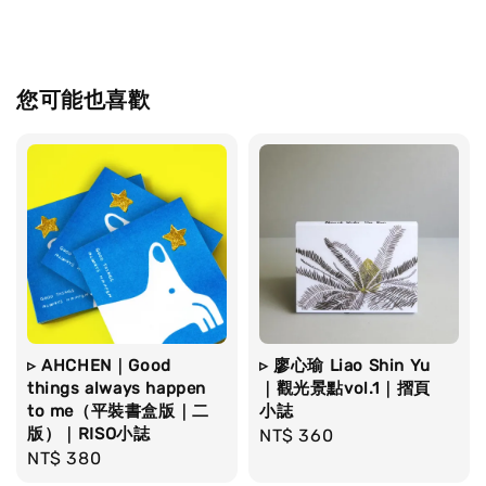
您可能也喜歡
▹ AHCHEN｜Good
▹ 廖心瑜 Liao Shin Yu
things always happen
｜觀光景點vol.1｜摺頁
to me（平裝書盒版｜二
小誌
版）｜RISO小誌
Regular
NT$ 360
Regular
NT$ 380
price
price