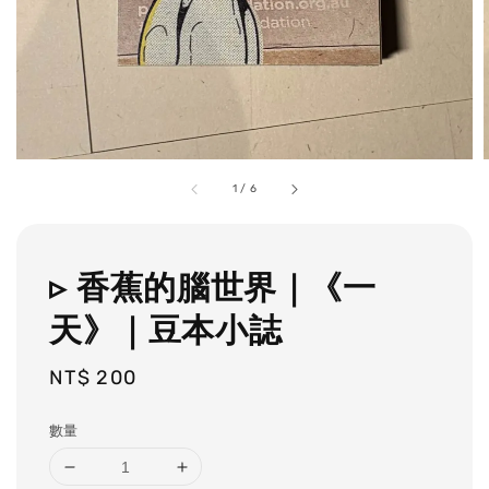
1
/
6
▹ 香蕉的腦世界｜《一
天》｜豆本小誌
Regular
NT$ 200
price
數量