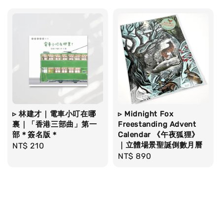
▹ 林建才｜電車小叮在哪
▹ Midnight Fox
裏｜「香港三部曲」第一
Freestanding Advent
部＊簽名版＊
Calendar 《午夜狐狸》
｜立體場景聖誕倒數月曆
Regular
NT$ 210
Regular
NT$ 890
price
price