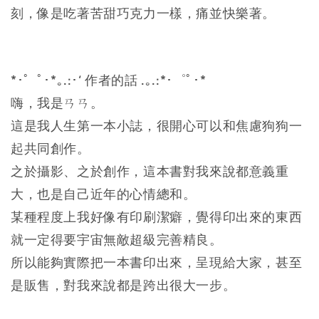
刻，
像是吃著苦甜巧克力一樣，痛並快樂著。
*･゜ﾟ･*｡.:･‘ 作者的話 .｡.:*･゜ﾟ･*
嗨，我是ㄢㄢ。
這是我人生第一本小誌，很開心可以和焦慮狗狗一
起共同創作。
之於攝影、之於創作，這本書對我來說都意義重
大，也是自己近年的心情總和。
某種程度上我好像有印刷潔癖，覺得印出來的東西
就一定得要宇宙無敵超級完善精良。
所以能夠實際把一本書印出來，呈現給大家，甚至
是販售，對我來說都是跨出很大一步。