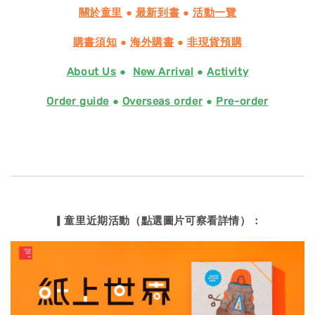
關於童里
●
最新到書
●
活動一覽
購書須知
●
海外購書
●
非現貨預購
About Us
●
New Arrival
●
Activity
Order guide
●
Overseas order
●
Pre-order
▎童里近期活動（點選圖片可察看詳情）：