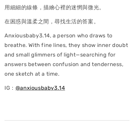
用細細的線條，描繪心裡的迷惘與微光。
在困惑與溫柔之間，尋找生活的答案。
Anxiousbaby3.14, a person who draws to
breathe. With fine lines, they show inner doubt
and small glimmers of light—searching for
answers between confusion and tenderness,
one sketch at a time.
IG：
@anxiousbaby3.14