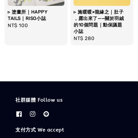
▹ 塗畫所｜HAPPY
▹ 施暖暖×龍緣之｜肚子
TAILS｜RISO小誌
，露出來了——關於羽絨
的10個問題｜動保議題
Regular
NT$ 100
小誌
price
Regular
NT$ 280
price
社群媒體 Follow us
支付方式 We accept