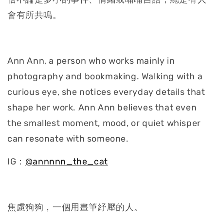
會有所共鳴。
Ann Ann, a person who works mainly in
photography and bookmaking. Walking with a
curious eye, she notices everyday details that
shape her work. Ann Ann believes that even
the smallest moment, mood, or quiet whisper
can resonate with someone.
IG：
@
annnnn_the_cat
焦慮狗狗，一個用畫筆紓壓的人。