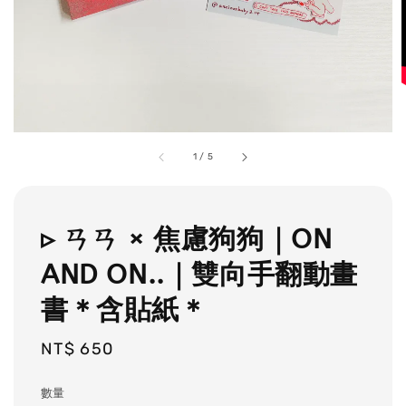
1
/
5
▹ ㄢㄢ × 焦慮狗狗｜ON
AND ON..｜雙向手翻動畫
書＊含貼紙＊
Regular
NT$ 650
price
數量