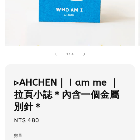
1
/
4
▹AHCHEN｜ I am me ｜
拉頁小誌＊內含一個金屬
別針＊
Regular
NT$ 480
price
數量