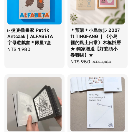
▹ 捷克插畫家 Patrik
＊預購＊小島散步 2027
Antczak｜ALFABETA
ft TINGFANG ｜《小島
字母遊戲書＊限量7盒
裡的風土日常》木框掛曆
★ 獨家贈送【好彩頭小
Regular
NT$ 1,980
春聯組】★
price
Sale
NT$ 950
Regular
NT$ 1,180
price
price