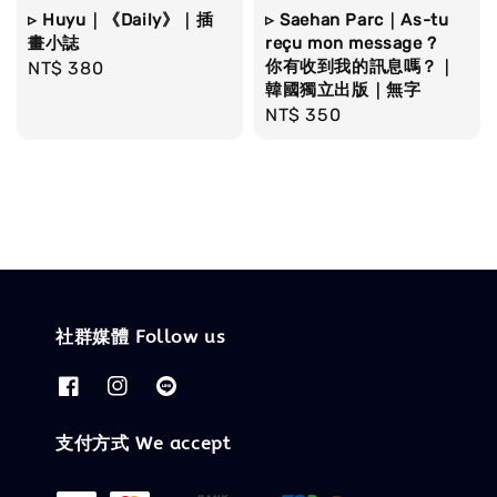
▹ Huyu｜《Daily》｜插
▹ Saehan Parc｜As-tu
畫小誌
reçu mon message ?
你有收到我的訊息嗎？｜
Regular
NT$ 380
韓國獨立出版｜無字
price
Regular
NT$ 350
price
社群媒體 Follow us
支付方式 We accept