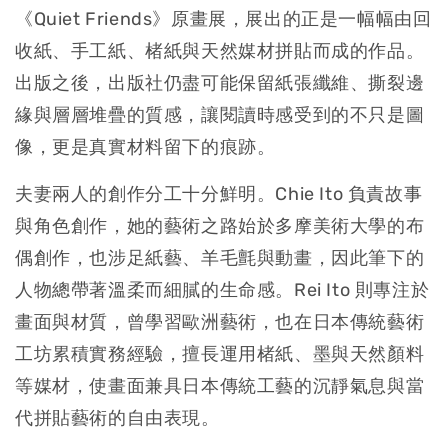
《Quiet Friends》原畫展，展出的正是一幅幅由回
收紙、手工紙、楮紙與天然媒材拼貼而成的作品。
出版之後，出版社仍盡可能保留紙張纖維、撕裂邊
緣與層層堆疊的質感，讓閱讀時感受到的不只是圖
像，更是真實材料留下的痕跡。
夫妻兩人的創作分工十分鮮明。Chie Ito 負責故事
與角色創作，她的藝術之路始於多摩美術大學的布
偶創作，也涉足紙藝、羊毛氈與動畫，因此筆下的
人物總帶著溫柔而細膩的生命感。Rei Ito 則專注於
畫面與材質，曾學習歐洲藝術，也在日本傳統藝術
工坊累積實務經驗，擅長運用楮紙、墨與天然顏料
等媒材，使畫面兼具日本傳統工藝的沉靜氣息與當
代拼貼藝術的自由表現。