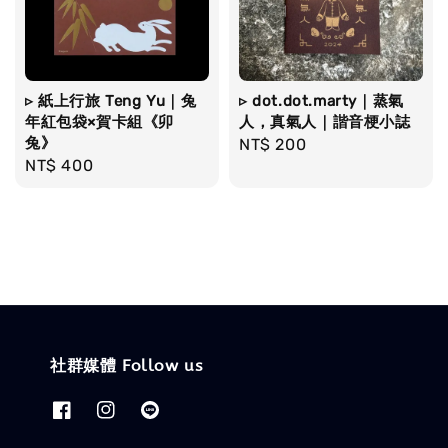
▹ 紙上行旅 Teng Yu｜兔
▹ dot.dot.marty｜蒸氣
年紅包袋×賀卡組《卯
人，真氣人｜諧音梗小誌
兔》
Regular
NT$ 200
Regular
NT$ 400
price
price
社群媒體 Follow us