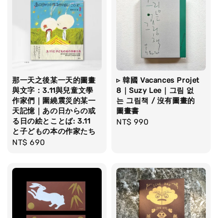
那一天之後某一天的圖畫
▹ 韓國 Vacances Projet
與文字：3.11與兒童文學
8｜Suzy Lee｜그림 없
作家們｜圍繞震災的某一
는 그림책 / 沒有圖畫的
天記憶｜あの日からの或
圖畫書
る日の絵とことば: 3.11
Regular
NT$ 990
と子どもの本の作家たち
price
Regular
NT$ 690
price