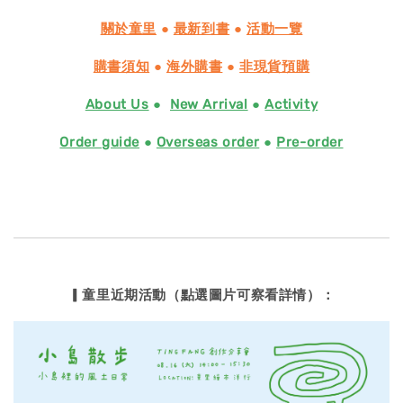
關於童里
●
最新到書
●
活動一覽
購書須知
●
海外購書
●
非現貨預購
About Us
●
New Arrival
●
Activity
Order guide
●
Overseas order
●
Pre-order
▎童里近期活動（點選圖片可察看詳情）：