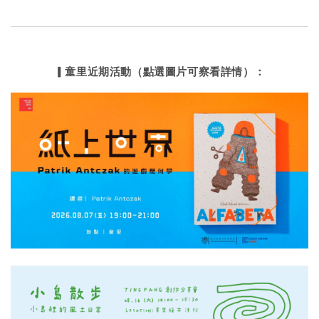
▎童里近期活動（點選圖片可察看詳情）：