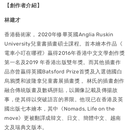
【創作者介紹】
林建才
香港藝術家， 2020年修畢英國Anglia Ruskin
University兒童書插畫碩士課程。首本繪本作品《
電車小叮在哪裡》
贏得2016年香港中文文學創作獎
第一名及2019 年香港出版雙年獎。而其他插畫作
品亦曾贏得英國Batsford Prize首獎及入選德國白
烏鴉獎和波隆拿兒童書展插畫獎 。林氏的插畫創作
融合傳統版畫及數碼拼貼，
以圖像記載及傳揚故
事，使其得以突破語言的界限。
他現已在香港及英
國出版七本繪本，其中《Nomads, Life on the
move》更被翻譯成韓文、日文、簡體中文、
越南
文及瑞典文版本。