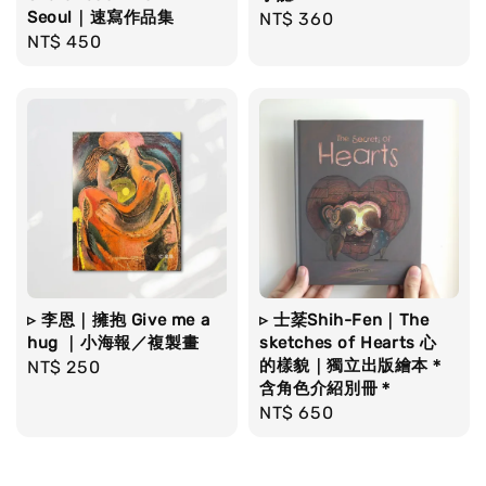
Seoul｜速寫作品集
Regular
NT$ 360
Regular
NT$ 450
price
price
▹ 李恩｜擁抱 Give me a
▹ 士棻Shih-Fen｜The
hug ｜小海報／複製畫
sketches of Hearts 心
的樣貌｜獨立出版繪本＊
Regular
NT$ 250
含角色介紹別冊＊
price
Regular
NT$ 650
price