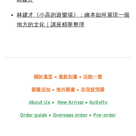
林建才《小高的遊樂場》：繪本如何展現一個
地方的文化｜講座精華整理
關於童里
●
最新到書
●
活動一覽
購書須知
●
海外購書
●
非現貨預購
About Us
●
New Arrival
●
Activity
Order guide
●
Overseas order
●
Pre-order