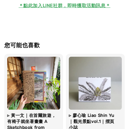
＊
點此加入LINE社群，即時獲取活動訊息＊
您可能也喜歡
▹ 黃一文｜在首爾旅遊，
▹ 廖心瑜 Liao Shin Yu
有椅子就坐著畫畫 A
｜觀光景點vol.1｜摺頁
Sketchbook from
小誌