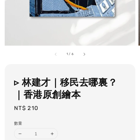
1
/
6
▹ 林建才｜移民去哪裏？
｜香港原創繪本
Regular
NT$ 210
price
數量