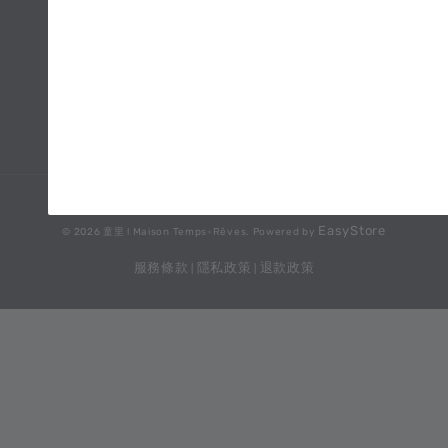
關於童里 About us
地址與營業資訊 Open hours
購書須知 Shopping Guide
媒體報導 Media
EasyStore
© 2026 童里 ! Maison Temps-Rêves. Powered by
服務條款
隱私政策
退款政策
|
|