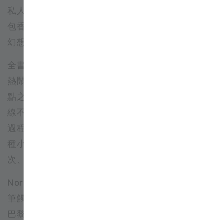
私人記憶。地標依然存在，卻混入甜點店櫥窗、麵
包香氣與街頭漫步時的想像，形成一座介於真實與
幻想之間的巴黎。
全書以大開本跨頁呈現，每翻開一頁都像攤開一張
熱鬧的城市地圖。菲比藏在人群、街角、樹叢與甜
點之間，必須根據路人的提示慢慢尋找。閱讀時視
線不停移動，手指跟著畫面遊走，很容易在找狗的
過程裡忘了時間。畫面裡的人物、店家、招牌與各
種小情節密密麻麻地展開，總有新的細節在第二
次、第三次翻閱時才被發現。
Noritake 以壓克力顏料創作，色彩鮮亮卻不甜膩，
筆觸保留手繪的溫度。許多場景看似童話，卻帶著
巴黎街區特有的節奏與生活感。它讓人想起《威利