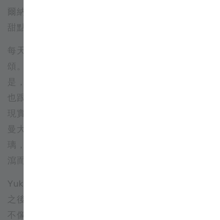
爾納叔叔在巴黎找狗狗》把巴黎變成了一座巨大的
甜點櫥窗。
每天早晨，貝爾納叔叔都會帶著小狗菲比出門買可
頌。這一天卻出了意外，菲比突然失去蹤影。於
是，貝爾納叔叔穿梭於巴黎街頭尋找愛犬，而讀者
也跟著加入這場追逐。只是，眼前的巴黎早已不是
現實中的模樣。星形廣場飄著蛋白霜雲朵，聖日耳
曼大道長出馬卡龍樹，羅浮宮金字塔換上糖製玻
璃，戰神廣場鋪滿鮮奶油，焦糖從加尼葉歌劇院傾
瀉而下，連盧森堡公園的湖泊都變成了檸檬塔。
Yukiko Noritake 出生於日本，曾學習法國文化，
之後赴巴黎研讀插畫並定居當地。這本書裡的巴黎
不像觀光手冊裡的城市，更像長時間生活後留下的