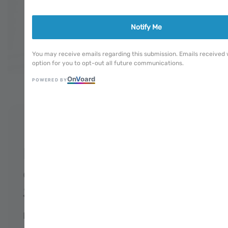
Notify Me
You may receive emails regarding this submission. Emails received w
option for you to opt-out all future communications.
On
V
oard
POWERED BY
1
/
15
＊可預購＊Oncle
Bernard cherche son
chien à Paris 貝爾納叔叔
在巴黎找狗狗
Regular
NT$ 720
售完