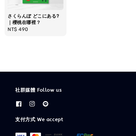
さくらんぼ どこにある?
｜櫻桃在哪裡？
Regular
NT$ 490
price
社群媒體 Follow us
支付方式 We accept