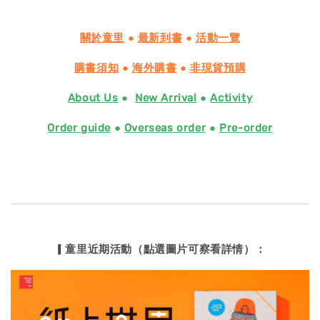
關於童里
●
最新到書
●
活動一覽
購書須知
●
海外購書
●
非現貨預購
About Us
●
New Arrival
●
Activity
Order guide
●
Overseas order
●
Pre-order
▎童里近期活動（點選圖片可察看詳情）：