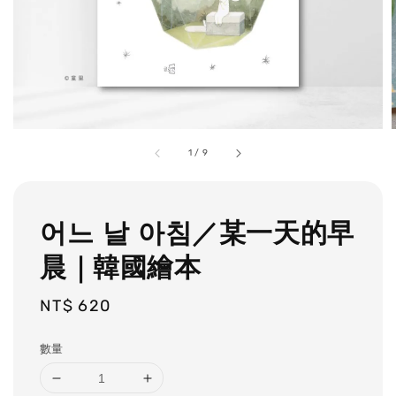
1
/
9
어느 날 아침／某一天的早
晨｜韓國繪本
Regular
NT$ 620
price
數量