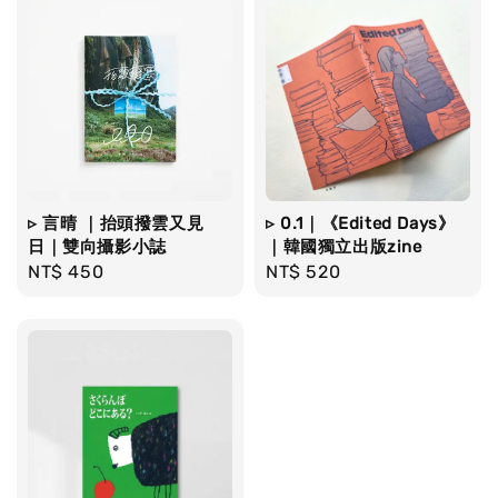
▹ 言晴 ｜抬頭撥雲又見
▹ 0.1｜《Edited Days》
日｜雙向攝影小誌
｜韓國獨立出版zine
Regular
NT$ 450
Regular
NT$ 520
price
price