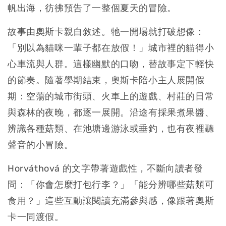
帆出海，彷彿預告了一整個夏天的冒險。
故事由奧斯卡親自敘述。牠一開場就打破想像：
「別以為貓咪一輩子都在放假！」城市裡的貓得小
心車流與人群。這樣幽默的口吻，替故事定下輕快
的節奏。隨著學期結束，奧斯卡陪小主人展開假
期：空蕩的城市街頭、火車上的遊戲、村莊的日常
與森林的夜晚，都逐一展開。沿途有採果煮果醬、
辨識各種菇類、在池塘邊游泳或垂釣，也有夜裡聽
聲音的小冒險。
Horváthová 的文字帶著遊戲性，不斷向讀者發
問：「你會怎麼打包行李？」「能分辨哪些菇類可
食用？」這些互動讓閱讀充滿參與感，像跟著奧斯
卡一同渡假。