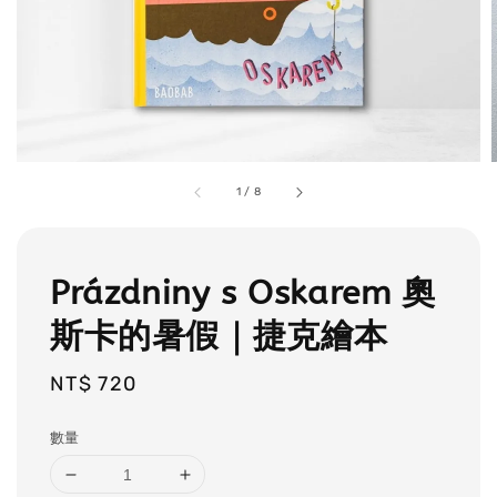
1
/
8
Prázdniny s Oskarem 奧
斯卡的暑假｜捷克繪本
Regular
NT$ 720
price
數量