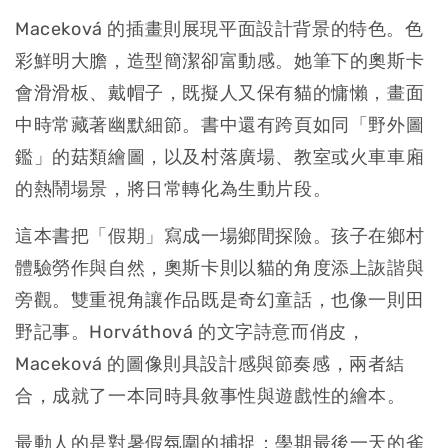
Maceková 的插畫則展現平面設計背景的特色。色
彩鮮明大膽，造型簡潔卻富動感。她筆下的奧斯卡
會滑滑板、戴帽子，既擬人又保有貓的慵懶，畫面
中時常藏著幽默細節。書中還有跨頁如同「野外圖
鑑」的菇類繪圖，以及村落廣場、教室或火車車廂
的熱鬧場景，將日常轉化為生動片段。
這本書把「假期」寫成一場鄉間探險。孩子在鄉村
體驗勞作與自然，奧斯卡則以貓的角度添上詼諧與
旁觀。雙重視角讓作品既是奇幻童話，也像一則田
野記事。Horváthová 的文字詩意而俏皮，
Maceková 的圖像則具設計感與節奏感，兩者結
合，成就了一本同時具敘事性與遊戲性的繪本。
最動人的是對暑假氛圍的捕捉：學期最後一天的雀