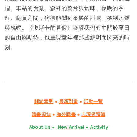
躍、車站的慌亂、森林的聲音與氣味、夜晚的寧
靜。翻頁之間，彷彿能聞到果醬的甜味、聽到水聲
與蟲鳴。《奧斯卡的暑假》喚醒我們心中關於夏日
的自由與期待，也重現童年裡那些鮮明而閃亮的時
刻。
關於童里
●
最新到書
●
活動一覽
購書須知
●
海外購書
●
非現貨預購
About Us
●
New Arrival
●
Activity