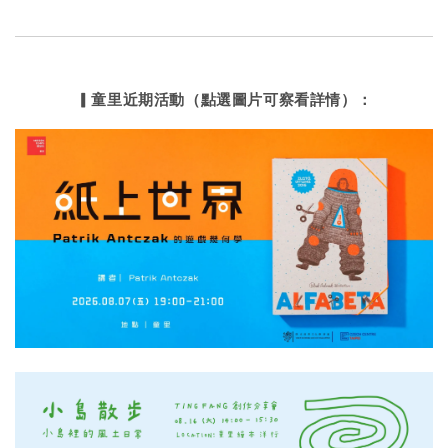
▎童里近期活動（點選圖片可察看詳情）：