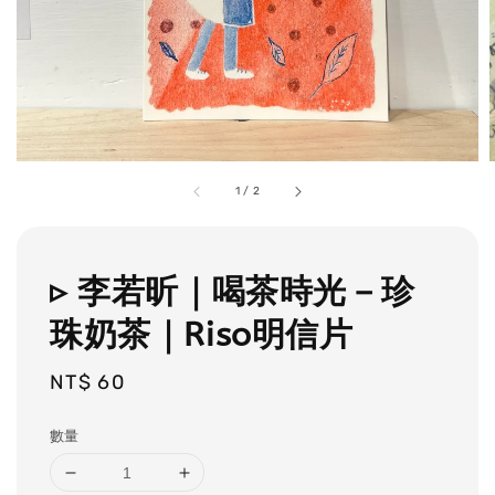
1
/
2
▹ 李若昕｜喝茶時光－珍
珠奶茶｜Riso明信片
Regular
NT$ 60
price
數量