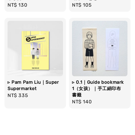
Regular
NT$ 130
Regular
NT$ 105
price
price
▹ Pam Pam Liu｜Super
▹ 0.1｜Guide bookmark
Supermarket
1（女孩）｜手工絹印布
書籤
Regular
NT$ 335
Regular
NT$ 140
price
price