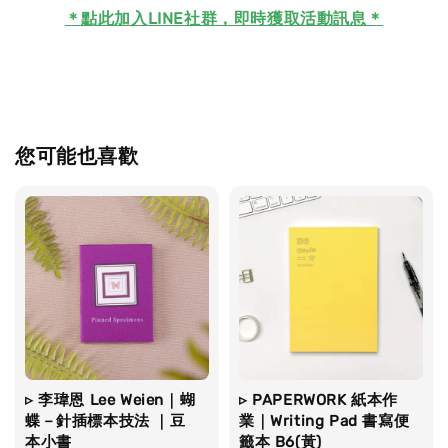
＊
點此加入LINE社群，即時獲取活動訊息＊
您可能也喜歡
▹ 李瑋恩 Lee Weien｜蝴
▹ PAPERWORK 紙本作
蝶－針插標本技法 ｜豆
業｜Writing Pad 書寫便
本小書
籤本 B6(黃)