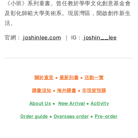
《小班》系列童書。曾任教於學學文化創意基金會
及彰化師範大學美術系。現居灣區，開啟創作新生
活。
官網：
joshinlee.com
｜ IG：
joshin__lee
關於童里
●
最新到書
●
活動一覽
購書須知
●
海外購書
●
非現貨預購
About Us
●
New Arrival
●
Activity
Order guide
●
Overseas order
●
Pre-order