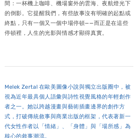
間：一杯機上咖啡、機場窗外的雲海、夜航燈光下
的倒影。它提醒我們，有些故事沒有明確的起點或
終點，只有一個又一個中場停頓——而正是在這些
停頓裡，人生的光影與情感才顯得真實。
Melek Zertal 在歐美圖像小說與獨立出版圈中，被
視為近年最具個人語彙與詩性視覺風格的年輕創作
者之一。她以跨越漫畫與藝術插畫邊界的創作方
式，打破傳統敘事與商業出版的框架，代表著新一
代女性作者以「情緒」、「身體」與「場所感」為
核心的敘事潮流。