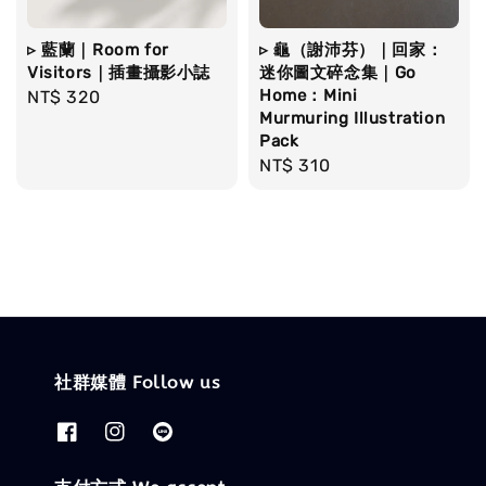
▹ 藍蘭｜Room for
▹ 龜（謝沛芬）｜回家：
Visitors｜插畫攝影小誌
迷你圖文碎念集｜Go
Home：Mini
Regular
NT$ 320
Murmuring Illustration
price
Pack
Regular
NT$ 310
price
社群媒體 Follow us