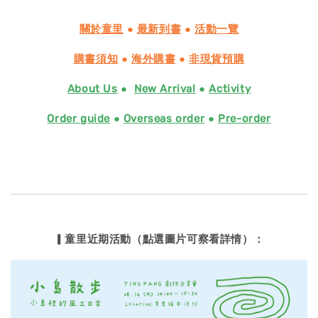
關於童里
●
最新到書
●
活動一覽
購書須知
●
海外購書
●
非現貨預購
About Us
●
New Arrival
●
Activity
Order guide
●
Overseas order
●
Pre-order
▎童里近期活動（點選圖片可察看詳情）：