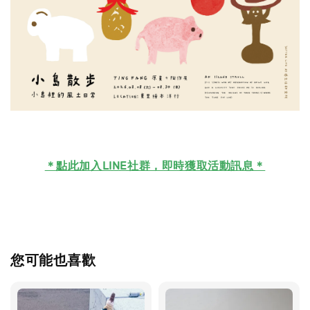
＊
點此加入LINE社群，即時獲取活動訊息＊
您可能也喜歡