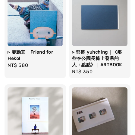
▹ 廖勤宜｜Friend for
▹ 郁卿 yuhching｜《那
Hekol
些在公園長椅上發呆的
人：點點》｜ARTBOOK
Regular
NT$ 580
Regular
NT$ 350
price
price