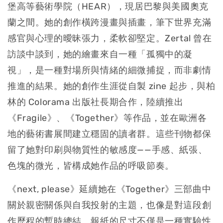
堡高等藝術學院（HEAR），現居巴黎與美國奧克
蘭之間。她的創作橫跨漫畫與插畫，筆下世界充滿
感官與心理的曖昧張力，柔軟卻堅定。Zertal 曾在
訪談中談到，她的繪畫來自一種「孤獨中的凝
視」，是一種對場所與情緒的細微捕捉，而非劇情
推進的結果。她的創作生涯從自製 zine 起步，與柏
林的 Colorama 出版社長期合作，陸續推出
《Fragile》、《Together》等作品，並在歐洲各
地的藝術書展間建立穩固的讀者群。這些刊物都保
留了她對印刷與物質性的敏感度——手感、紙張、
色塊的微光，皆構成她作品的呼吸節奏。
《next, please》延續她在《Together》三部曲中
關於親密關係與自我投射的主題，也像是對這段創
作歷程的暫時總結。報紙的尺寸不僅是一種實驗性