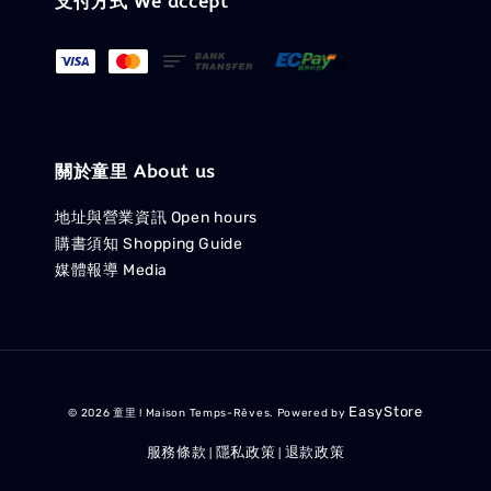
支付方式 We accept
關於童里 About us
地址與營業資訊 Open hours
購書須知 Shopping Guide
媒體報導 Media
EasyStore
© 2026 童里 ! Maison Temps-Rêves. Powered by
服務條款
隱私政策
退款政策
|
|