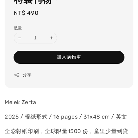
Regular
NT$ 490
price
數量
加入購物車
分享
Melek Zertal
2025 / 報紙形式 / 16 pages / 31x48 cm / 英文
全彩報紙印刷，全球限量1500 份，童里少量到貨