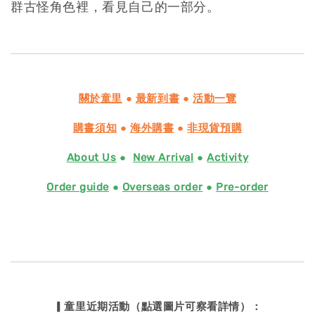
群古怪角色裡，看見自己的一部分。
關於童里
●
最新到書
●
活動一覽
購書須知
●
海外購書
●
非現貨預購
About Us
●
New Arrival
●
Activity
Order guide
●
Overseas order
●
Pre-order
▎童里近期活動（點選圖片可察看詳情）：