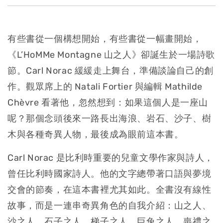
有些書從一個構想開始，有些書從一幅畫開始，
《L’HoMMe Montagne 山之人》卻誕生於一場詩歌
節。Carl Norac 緩緩走上舞台，準備談論自己的創
作。觀眾席上的 Natali Fortier 與編輯 Mathilde
Chèvre 看著他，忽然想到：如果這個人是一座山
呢？那個念頭後來一路長出海浪、岩石、沙子、樹
木與各種奇異人物，最後成為眼前這本書。
Carl Norac 是比利時重要的兒童文學作家與詩人，
曾任比利時國家詩人。他的文字總帶著口語與夢境
交會的節奏，在這本書裡尤其如此。全書沒有線性
故事，而是一連串奇異角色的自我介紹：山之人、
沙之人、石子之人、梯子之人、巨兔之人、喪禮之