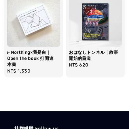
▹ Northing×我是白｜
おはなしトンネル｜故事
Open the book 打開這
開始的隧道
本書
Regular
NT$ 620
Regular
NT$ 1,330
price
price
社群媒體 Follow us