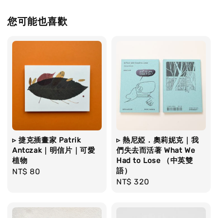
您可能也喜歡
▹ 捷克插畫家 Patrik
▹ 熱尼婭．奧莉妮克｜我
Antczak｜明信片｜可愛
們失去而活著 What We
植物
Had to Lose （中英雙
語）
Regular
NT$ 80
Regular
NT$ 320
price
price