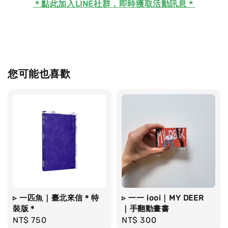
＊
點此加入LINE社群，即時獲取活動訊息＊
您可能也喜歡
▹ 一匹魚｜臺北來信＊特
▹ 一一 iooi｜MY DEER
裝版＊
｜手翻動畫書
Regular
NT$ 750
Regular
NT$ 300