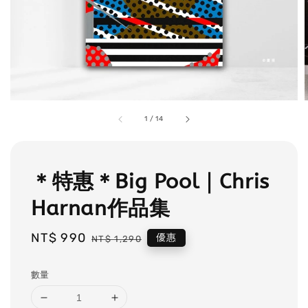
1
/
14
＊特惠＊Big Pool｜Chris
Harnan作品集
Sale
NT$ 990
Regular
優惠
NT$ 1,290
price
price
數量