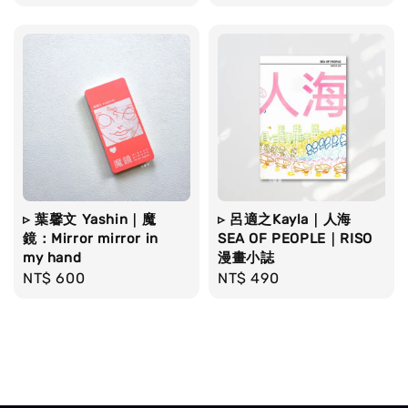
price
price
▹ 葉馨文 Yashin｜魔
▹ 呂適之Kayla｜人海
鏡：Mirror mirror in
SEA OF PEOPLE｜RISO
my hand
漫畫小誌
Regular
NT$ 600
Regular
NT$ 490
price
price