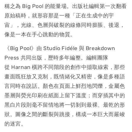
稱之為 Big Pool 的能量場。出版社編輯第一次翻看
原始稿時，就形容那是一種「正在生成中的宇
宙」，光線、色層與破裂的線條同時膨脹、後退，
像是一本在手心跳動的物質。
《Big Pool》由 Studio Fidéle 與 Breakdown
Press 共同出版，歷時多年編整。編輯團隊
從 Harnan 橫跨不同階段的創作中擷取線索，那些
畫面既狂放又克制，既情緒化又精密，像是多種語
言同時在說話。顏色在頁面上鮮烈地閃爍，金屬色
墨層與熒光印刷在紙面上留下溫度；而穿插其中的
黑白片段則毫不留情地將一切剝到最裸、最乾的形
狀。圖像之間的斷裂與跳接，構成一本巨大而嚴峻
的迷宮。