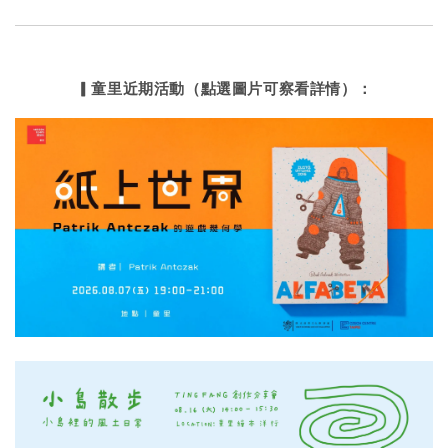
▎童里近期活動（點選圖片可察看詳情）：