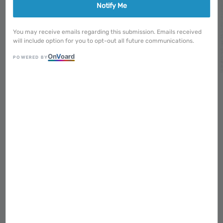
Notify Me
You may receive emails regarding this submission. Emails received
will include option for you to opt-out all future communications.
On
V
oard
POWERED BY
1
/
13
＊可預購＊ Museum 博物
館｜比利時圖像小說
Regular
NT$ 1,150
售完
price
售完