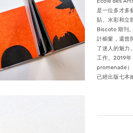
École des
是一位多才多
貼、水彩和立
Biscoto
計櫥窗，還曾開設
了迷人的魅力
工作。2019
promena
已經出版七本