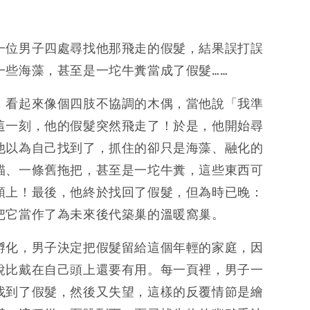
一位男子四處尋找他那飛走的假髮，結果誤打誤
一些海藻，甚至是一坨牛糞當成了假髮……
，看起來像個四肢不協調的木偶，當他說「我準
這一刻，他的假髮突然飛走了！於是，他開始尋
他以為自己找到了，抓住的卻只是海藻、融化的
貓、一條舊拖把，甚至是一坨牛糞，這些東西可
頭上！最後，他終於找回了假髮，但為時已晚：
把它當作了為未來後代築巢的溫暖窩巢。
孵化，男子決定把假髮留給這個年輕的家庭，因
說比戴在自己頭上還要有用。每一頁裡，男子一
找到了假髮，然後又失望，這樣的反覆情節是繪