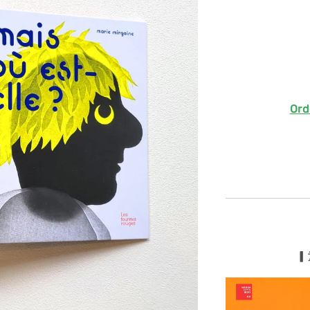
Ord
▎