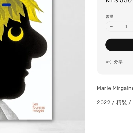
Sale
NT$ 550
price
數量
分享
Marie Mirgain
2022 / 精裝 / 