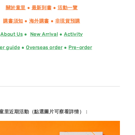
關於童里
●
最新到書
●
活動一覽
購書須知
●
海外購書
●
非現貨預購
About Us
●
New Arrival
●
Activity
er guide
●
Overseas order
●
Pre-order
童里近期活動（點選圖片可察看詳情）：