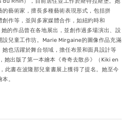
 Arts du Rhin），目前居住並工作於斯特拉斯堡。她
藝的藝術家，擅長多種藝術表現形式，包括拼
體創作等，並與多家媒體合作，如紐約時和
 期刊。她的作品曾在各地展出，並創作過多場演出、設
兒童工作坊。Marie Mirgaine的圖像作品充滿
。她也活躍於舞台領域，擔任布景和面具設計等
年，她出版了第一本繪本《奇奇去散步》（Kiki en
de），此書在波隆那兒童書展上獲得了提名。她至今
繪本。