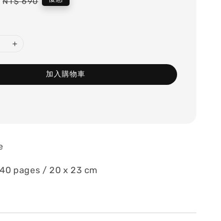
Regular
NT$ 690
price
加入購物車
e
40 pages / 20 x 23 cm