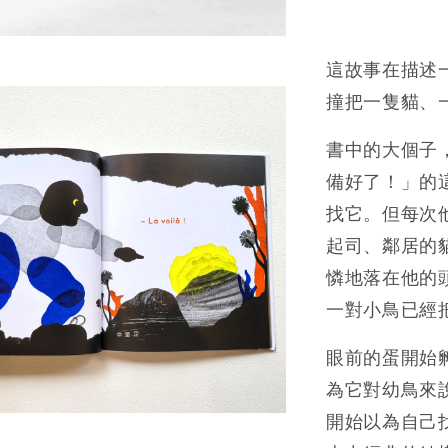
這故事在描述
撞把一隻貓、
書中的大個子
備好了！」的
找它。但每次
起司、鄰居的
憐地落在他的
一對小鳥已經
眼前的蛋開始
為它對幼鳥來
開始以為自己