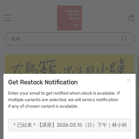
搜尋
Get Restock Notification
Enter your email to get notified when stock is available. If
multiple variants are selected, we will send a notification
if any of chosen variant is available.