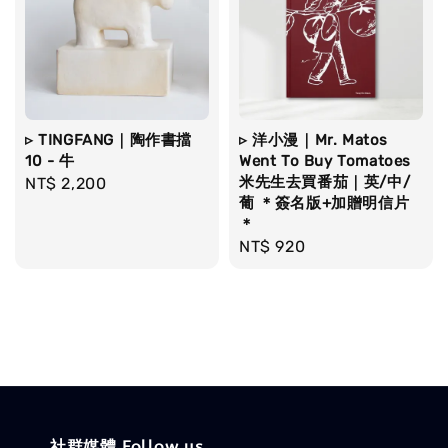
▹ TINGFANG｜陶作書擋
▹ 洋小漫｜Mr. Matos
10 - 牛
Went To Buy Tomatoes
米先生去買番茄｜英/中/
Regular
NT$ 2,200
葡 ＊簽名版+加贈明信片
price
＊
Regular
NT$ 920
price
社群媒體 Follow us