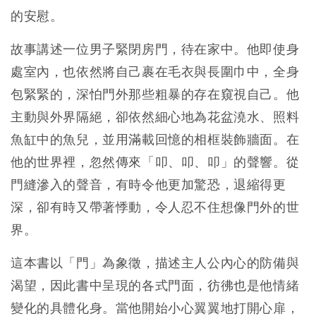
的安慰。
故事講述一位男子緊閉房門，待在家中。他即使身
處室內，也依然將自己裹在毛衣與長圍巾中，全身
包緊緊的，深怕門外那些粗暴的存在窺視自己。他
主動與外界隔絕，卻依然細心地為花盆澆水、照料
魚缸中的魚兒，並用滿載回憶的相框裝飾牆面。在
他的世界裡，忽然傳來「叩、叩、叩」的聲響。從
門縫滲入的聲音，有時令他更加驚恐，退縮得更
深，卻有時又帶著悸動，令人忍不住想像門外的世
界。
這本書以「門」為象徵，描述主人公內心的防備與
渴望，因此書中呈現的各式門面，彷彿也是他情緒
變化的具體化身。當他開始小心翼翼地打開心扉，