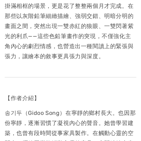
掛滿相框的場景，更是花了整整兩個月才完成。在
那些以灰階鉛筆細緻描繪、強弱交錯、明暗分明的
畫面之間，突然出現一雙赤紅的狼眼、一雙閃著紫
光的利爪——這些色鉛筆畫作的突現，不僅強化主
角內心的劇烈情感，也營造出一種閱讀上的緊張與
張力，讓繪本的敘事更具張力與深度。
【作者介紹】
송기두（Gidoo Song）在寧靜的鄉村長大。也因那
份寧靜，逐漸習慣了凝視內心的聲音。她曾學習建
築，也曾有段時間從事家具製作。在觸動心靈的空