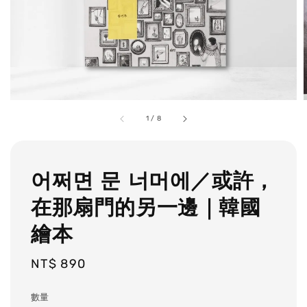
1
/
8
어쩌면 문 너머에／或許，
在那扇門的另一邊｜韓國
繪本
Regular
NT$ 890
price
數量