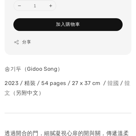
加入購物車
分享
송기두（Gidoo Song）
2023 / 精裝 / 54 pages / 27 x 37 cm
/
韓國
/
韓
文
（另附中文）
透過開合的門，細膩凝視心扉的開與關，傳遞溫柔