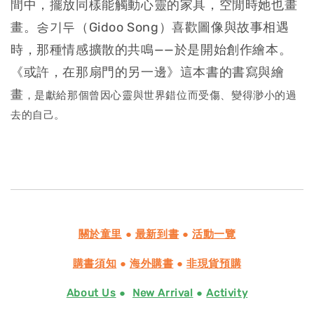
間中，擺放同樣能觸動心靈的家具，空閒時她也畫
畫。송기두（Gidoo Song）喜歡圖像與故事相遇
時，那種情感擴散的共鳴——於是開始創作繪本。
《或許，在那扇門的另一邊》這本書的書寫與繪
畫
，是獻給那個曾因心靈與世界錯位而受傷、變得渺小的過
去的自己。
關於童里
●
最新到書
●
活動一覽
購書須知
●
海外購書
●
非現貨預購
About Us
●
New Arrival
●
Activity