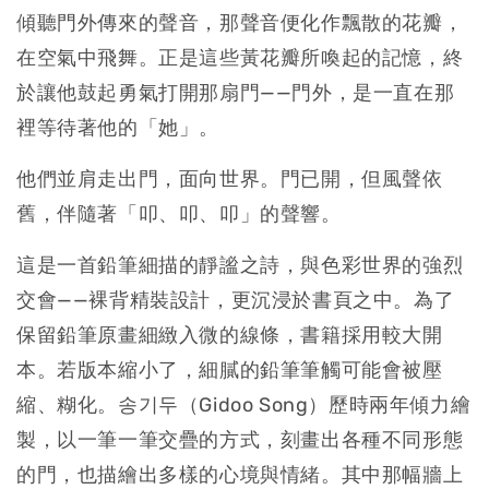
傾聽門外傳來的聲音，那聲音便化作飄散的花瓣，
在空氣中飛舞。正是這些黃花瓣所喚起的記憶，終
於讓他鼓起勇氣打開那扇門——門外，是一直在那
裡等待著他的「她」。
他們並肩走出門，面向世界。門已開，但風聲依
舊，伴隨著「叩、叩、叩」的聲響。
這是一首鉛筆細描的靜謐之詩，與色彩世界的強烈
交會——裸背精裝設計，更沉浸於書頁之中。為了
保留鉛筆原畫細緻入微的線條，書籍採用較大開
本。若版本縮小了，細膩的鉛筆筆觸可能會被壓
縮、糊化。송기두（Gidoo Song）歷時兩年傾力繪
製，以一筆一筆交疊的方式，刻畫出各種不同形態
的門，也描繪出多樣的心境與情緒。其中那幅牆上