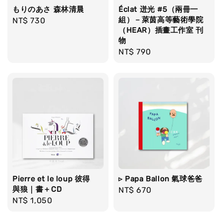
もりのあさ 森林清晨
Éclat 迸光 #5（兩冊一
組）－萊茵高等藝術學院
Regular
NT$ 730
（HEAR）插畫工作室 刊
price
物
Regular
NT$ 790
price
Pierre et le loup 彼得
▹ Papa Ballon 氣球爸爸
與狼｜書＋CD
Regular
NT$ 670
Regular
NT$ 1,050
price
price