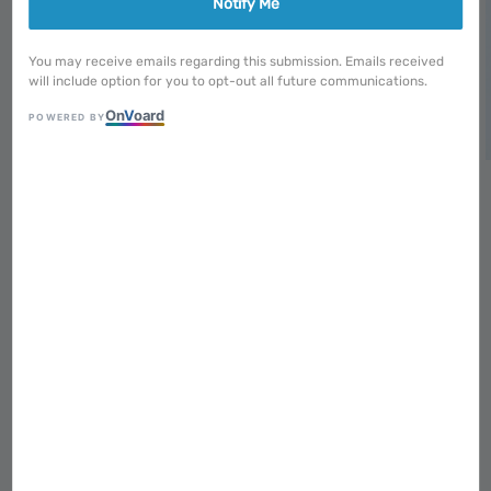
Notify Me
You may receive emails regarding this submission. Emails received
will include option for you to opt-out all future communications.
On
V
oard
POWERED BY
1
/
9
＊可預購＊Azul López｜
Un livre 一本書
暫無供應