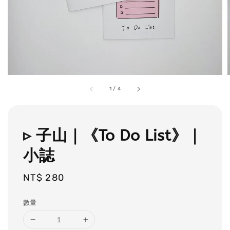
1
/
4
▹ 子山｜《To Do List》｜
小誌
Regular
NT$ 280
price
數量