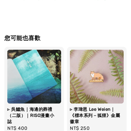
您可能也喜歡
▹ 吳鱷魚｜海邊的葬禮
▹ 李瑋恩 Lee Weien｜
（二版）｜RISO漫畫小
《標本系列－狐狸》金屬
誌
徽章
Regular
NT$ 400
Regular
NT$ 250