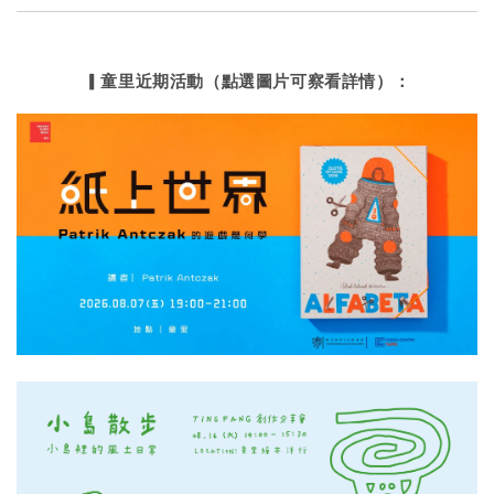
▎童里近期活動（點選圖片可察看詳情）：