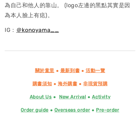
為自己和他人的靠山。 (logo左邊的黑點其實是因
為本人臉上有痣)。
IG：
＠konoyama__
關於童里
●
最新到書
●
活動一覽
購書須知
●
海外購書
●
非現貨預購
About Us
●
New Arrival
●
Activity
Order guide
●
Overseas order
●
Pre-order