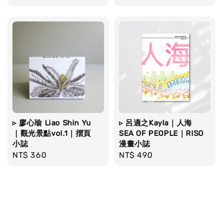
price
price
▹ 廖心瑜 Liao Shin Yu
▹ 呂適之Kayla｜人海
｜觀光景點vol.1｜摺頁
SEA OF PEOPLE｜RISO
小誌
漫畫小誌
Regular
NT$ 360
Regular
NT$ 490
price
price