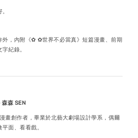
好。
作外，
內附《✿ ✿世界不必當真》短篇漫畫、
前期
文字紀錄。
－
森森 SEN
 ，漫畫創作者，畢業於北藝大劇場設計學系，偶爾
做平面、看看戲。