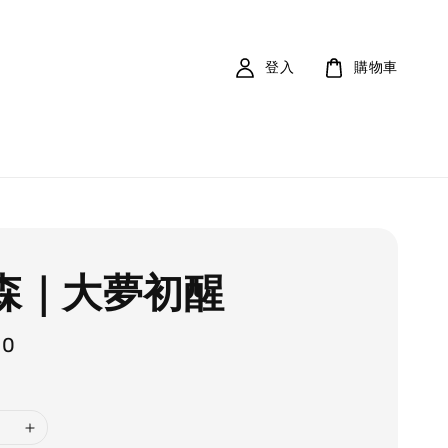
登入
購物車
森森｜大夢初醒
00