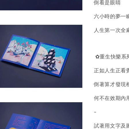
倒看是眼睛
六小時的夢一
人生第一次全
✿重生快樂系列
正如人生正看
倒著算才發現
何不在效期內
-
試著用文字及