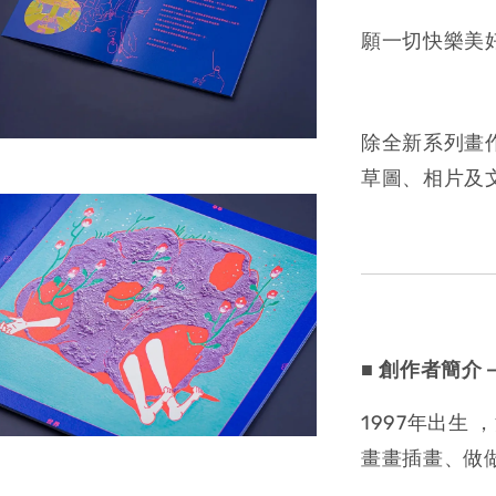
願一切快樂美
除全新系列畫
草圖、相片及
■ 創作者簡介
1997年出生
畫畫插畫、做