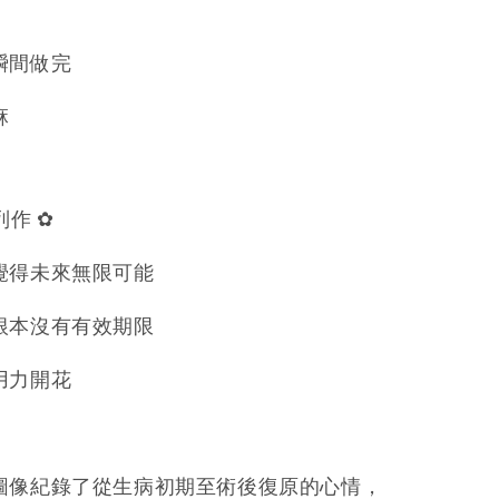
瞬間做完
麻
作 ✿
覺得未來無限可能
根本沒有有效期限
用力開花
圖像紀錄了從生病初期至術後復原的心情，