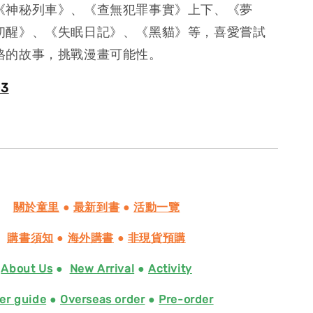
《神秘列車》、《查無犯罪事實》上下、《夢
初醒》、《失眠日記》、《黑貓》等，喜愛嘗試
格的故事，挑戰漫畫可能性。
03
關於童里
●
最新到書
●
活動一覽
購書須知
●
海外購書
●
非現貨預購
About Us
●
New Arrival
●
Activity
er guide
●
Overseas order
●
Pre-order