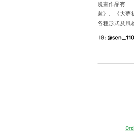
漫畫作品有：
遊》、《大夢
各種形式及風
IG:
@
sen_11
Ord