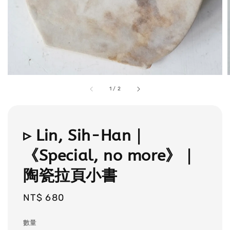
1
/
2
▹ Lin, Sih-Han｜
《Special, no more》｜
陶瓷拉頁小書
Regular
NT$ 680
price
數量