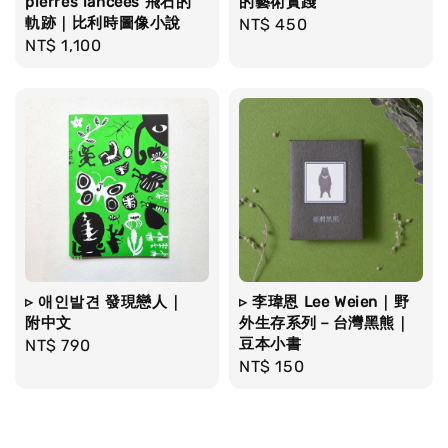
pierres lancées 飛石的
的藝術實踐
軌跡｜比利時圖像小說
Regular
NT$ 450
Regular
NT$ 1,100
price
price
▹ 애인발견 發現戀人｜
▹ 李瑋恩 Lee Weien｜野
附中文
外生存系列－台灣黑熊｜
豆本小書
Regular
NT$ 790
Regular
NT$ 150
price
price