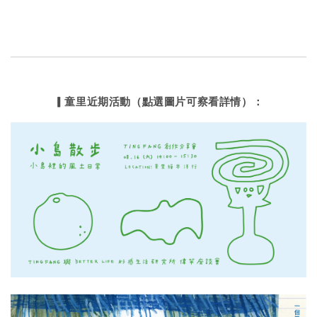
▎童里近期活動（點選圖片可察看詳情）：