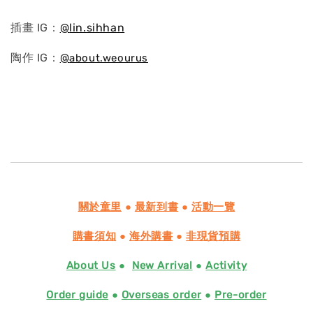
插畫 IG：
@
lin.sihhan
陶作 IG：
@
about.weourus
關於童里
●
最新到書
●
活動一覽
購書須知
●
海外購書
●
非現貨預購
About Us
●
New Arrival
●
Activity
Order guide
●
Overseas order
●
Pre-order