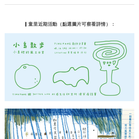
▎童里近期活動（點選圖片可察看詳情）：