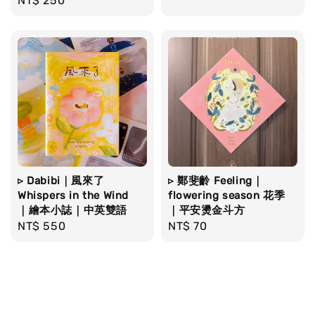
Regular
NT$ 250
price
▹ Dabibi｜風來了
▹ 鄭斐齡 Feeling｜
Whispers in the Wind
flowering season 花季
｜繪本小誌｜中英雙語
｜平安燙金斗方
Regular
NT$ 550
Regular
NT$ 70
price
price