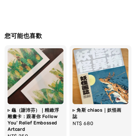
您可能也喜歡
▹ 龜（謝沛芬）｜精緻浮
▹ 角斯 chiaos｜妖怪画
雕畫卡：跟著你 Follow
誌
You' Relief Embossed
Regular
NT$ 680
Artcard
price