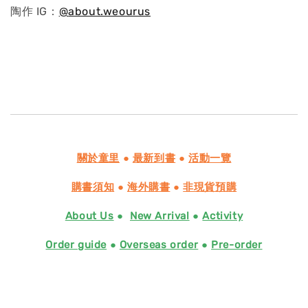
陶作 IG：
@
about.weourus
關於童里
●
最新到書
●
活動一覽
購書須知
●
海外購書
●
非現貨預購
About Us
●
New Arrival
●
Activity
Order guide
●
Overseas order
●
Pre-order