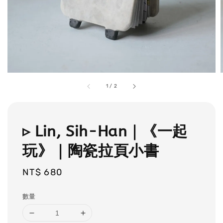
1
/
2
▹ Lin, Sih-Han｜《一起
玩》｜陶瓷拉頁小書
Regular
NT$ 680
price
數量