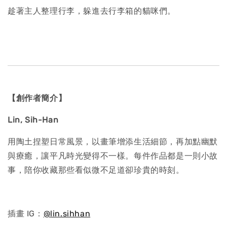
趁著主人整理行李，躲進去行李箱的貓咪們。
【創作者簡介】
Lin, Sih-Han
用陶土捏塑日常風景，以畫筆增添生活細節，再加點幽默
與療癒，讓平凡時光變得不一樣。每件作品都是一則小故
事，陪你收藏那些看似微不足道卻珍貴的時刻。
插畫 IG：
@
lin.sihhan