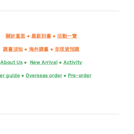
關於童里
●
最新到書
●
活動一覽
購書須知
●
海外購書
●
非現貨預購
About Us
●
New Arrival
●
Activity
er guide
●
Overseas order
●
Pre-order