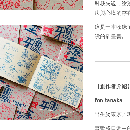
對我來說，塗
法與心境的存
這是一本收錄
段的插畫書。
【創作者介紹
fon tanaka
出生於東京／
喜歡將日常中