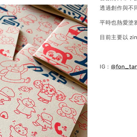
透過創作與不
平時也熱愛塗
目前主要以 z
IG：
@fon_ta