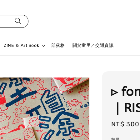
ZINE ＆ Art Book
部落格
關於童里／交通資訊
▹ f
｜RI
Regular
NT$ 300
price
數量