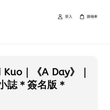
登入
購物車
iFi Kuo｜《A Day》｜
小誌＊簽名版＊