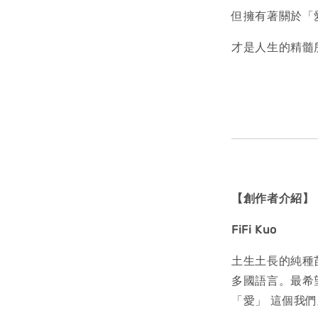
但擁有著關於「
才是人生的精髓
【創作者介紹】
FiFi Kuo
土生土長的純種
多國語言。最希
「愛」 這個我