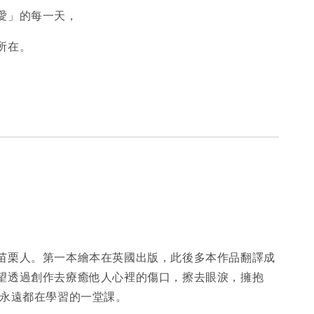
愛」的每一天，
所在。
苗栗人。第一本繪本在英國出版，此後多本作品翻譯成
望透過創作去療癒他人心裡的傷口，擦去眼淚，擁抱
們永遠都在學習的一堂課。