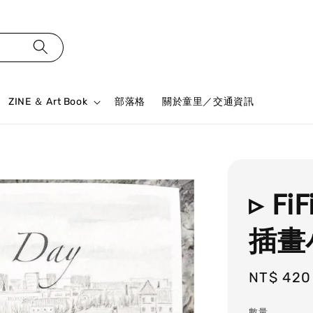
ZINE ＆ Art Book
部落格
關於童里／交通資訊
▹ F
插畫
Regular
NT$ 420
price
數量