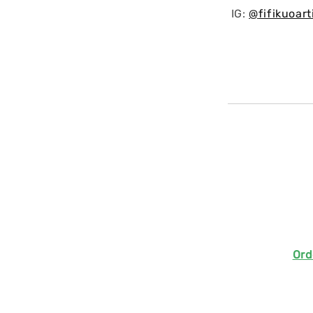
IG:
@
fifikuoart
Ord