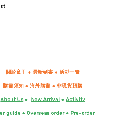
ist
關於童里
●
最新到書
●
活動一覽
購書須知
●
海外購書
●
非現貨預購
About Us
●
New Arrival
●
Activity
er guide
●
Overseas order
●
Pre-order