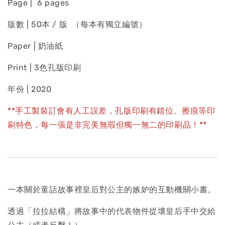
Page | 6 pages
版數 | 50本 / 版 （每本有獨立編號）
Paper | 奶油紙
Print | 3色孔版印刷
年份 | 2020
**手工製裝訂會有人工誤差，孔版印刷有錯位、擦痕等印
刷特色，每一張是非完美無瑕但獨一無二的印刷品！**
一本關於童話故事裡皇后對公主的嫉妒的互動機關小書。
透過「拉拉結構」將故事中的代表物件從壞皇后手中交給