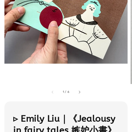
1
/
6
▹ Emily Liu｜《Jealousy
in fairy tales 嫉妒小書》