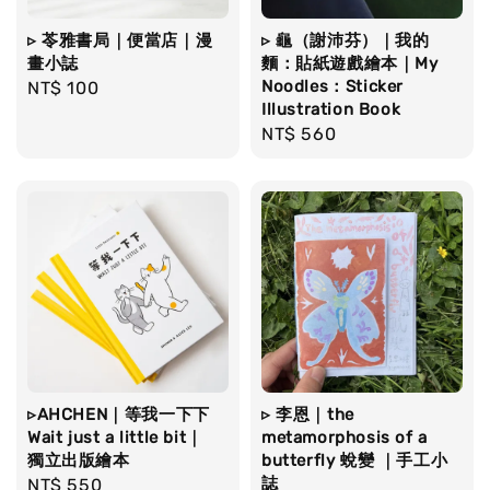
▹ 苓雅書局｜便當店｜漫
▹ 龜（謝沛芬）｜我的
畫小誌
麵：貼紙遊戲繪本｜My
Noodles：Sticker
Regular
NT$ 100
Illustration Book
price
Regular
NT$ 560
price
▹AHCHEN｜等我一下下
▹ 李恩｜the
Wait just a little bit｜
metamorphosis of a
獨立出版繪本
butterfly 蛻變 ｜手工小
誌
Regular
NT$ 550