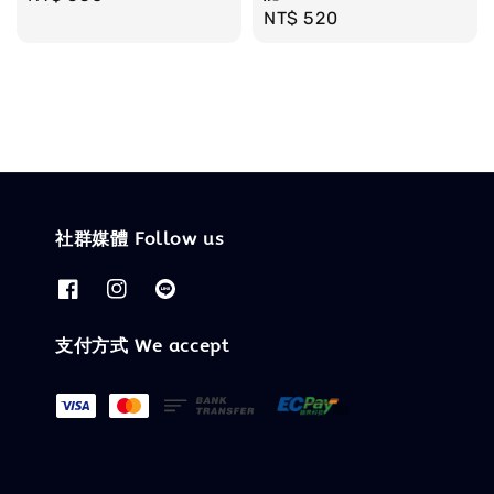
Regular
NT$ 520
price
price
社群媒體 Follow us
支付方式 We accept