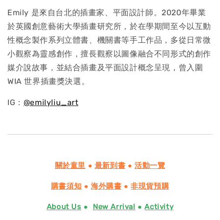
Emily 是來自台北的插畫家、平面設計師。2020年畢業
於英國創意藝術大學插畫研究所，於在學期間至今以互動
性概念製作系列立體書、機關書等手工作品，多從日常微
小觀察為靈感創作，擅長觀察以圖像融合不同形式的創作
媒介說故事，並結合插畫及平面設計概念呈現，曾入圍
WIA 世界插畫獎決選。
IG：
@emilyliu_art
關於童里
●
最新到書
●
活動一覽
購書須知
●
海外購書
●
非現貨預購
About Us
●
New Arrival
●
Activity