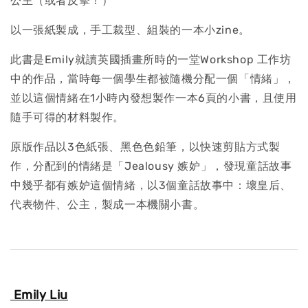
公主（或者反擊！）
以一張紙製成，手工裁型、組裝的一本小zine。
此書是Emily就讀英國插畫所時的一堂Workshop 工作坊
中的作品，當時每一個學生都被隨機分配一個「情緒」，
並以這個情緒在1小時內發想製作一本6頁的小書，且使用
隨手可得的材料製作。
原版作品以3色紙張、黑色色鉛筆，以快速剪貼方式製
作，分配到的情緒是「Jealousy 嫉妒」，發現童話故事
中幾乎都有嫉妒這個情緒，以3個童話故事中：壞皇后、
代表物件、公主，製成一本機關小書。
Emily Liu