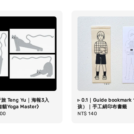
旅 Teng Yu｜海報3入
▹ 0.1｜Guide bookmark
Yoga Master》
孩）｜手工絹印布書籤
r
200
Regular
NT$ 140
price