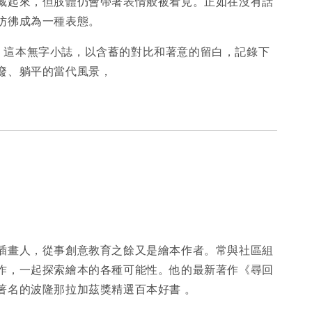
藏起來，但肢體仍會帶著表情般被看見。正如在沒有話
彷彿成為一種表態。
到》 這本無字小誌，以含蓄的對比和著意的留白，記錄下
廢、躺平的當代風景，
插畫人，從事創意教育之餘又是繪本作者。常與社區組
作，一起探索繪本的各種可能性。他的最新著作《尋回
著名的波隆那拉加茲獎精選百本好書 。