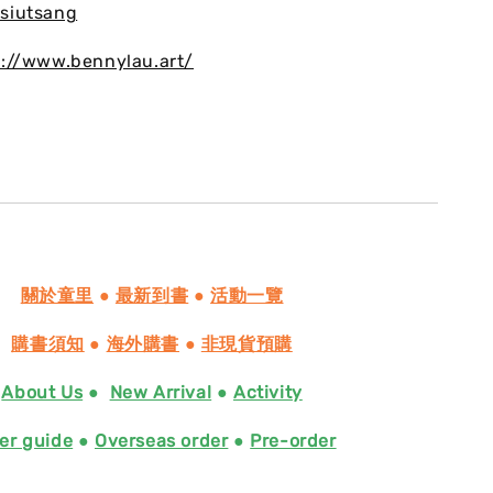
siutsang
s://www.bennylau.art/
關於童里
●
最新到書
●
活動一覽
購書須知
●
海外購書
●
非現貨預購
About Us
●
New Arrival
●
Activity
er guide
●
Overseas order
●
Pre-order