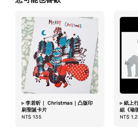
▹ 李若昕｜ Christmas｜凸版印
▹ 紙上行
刷聖誕卡片
組《瑜珈貓
Regular
NT$ 135
Regula
NT$ 1,
price
price