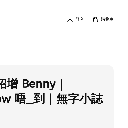
登入
購物車
紹增 Benny｜
low 唔_到｜無字小誌