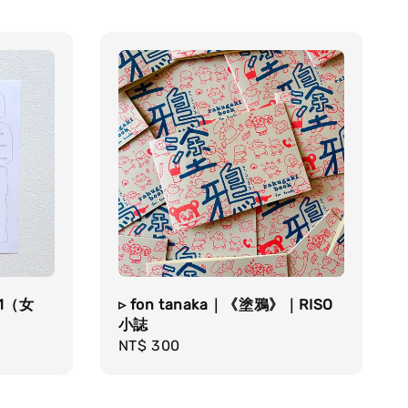
 1（女
▹ fon tanaka｜《塗鴉》｜RISO
小誌
Regular
NT$ 300
price