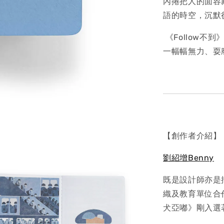
內捲把人的面容
語的時空，沉默
《Follow不
一幅幅無力、耍
【創作者介紹】
劉紹增Benny
既是設計師亦是
織及教育單位合
犬亞嘟》剛入選