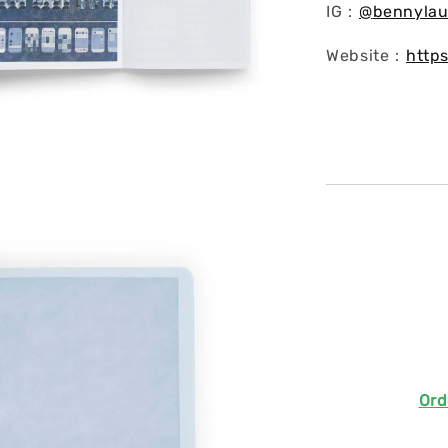
IG：
@
bennylau
Website：
http
Ord