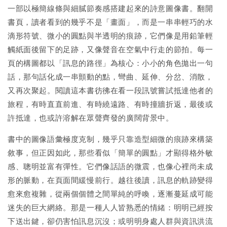
一部以極簡線條與細膩節奏感搭建起來的詩意圖像書。翻開
書頁，讀者看到的幾乎不是「畫面」，而是一串串輕巧的水
滴形符號、微小的圓點與半透明的痕跡，它們像是用鉛筆輕
觸紙面後留下的足跡，又像聲音在空氣中行走的節拍。每一
頁的構圖都以「訊息的路徑」為核心：小小的角色拋出一句
話，那句話化成一串顫動的點，彎曲、延伸、分岔、消散，
又再次聚起。閱讀這本書彷彿在看一段訊號嘗試抵達他者的
旅程，有時直直前進、有時繞遠路、有時撞牆折返，最後或
許抵達，也或許溶解在眾聲齊發的廣闊背景中。
書中的圖像語彙極度克制，幾乎只靠造型細微的痕跡來構築
敘事，但正因如此，那些看似「簡單的圓點」才顯得格外敏
感、聰明並富有彈性。它們像話語的微震，也像心裡尚未成
形的脈動，在頁面間緩慢前行。越往後讀，訊息的軌跡變得
愈來愈複雜，從兩個個體之間單純的呼喚，逐漸蔓延成可能
迷失的巨大網絡。那是一種人人皆熟悉的情緒：明明已經按
下送出鍵，卻仍害怕訊息沉沒；或明明身處人群與資訊洪流