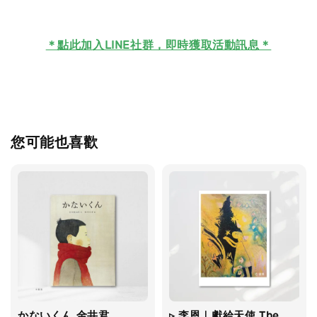
＊
點此加入LINE社群，即時獲取活動訊息＊
您可能也喜歡
かないくん 金井君
▹ 李恩｜獻給天使 The