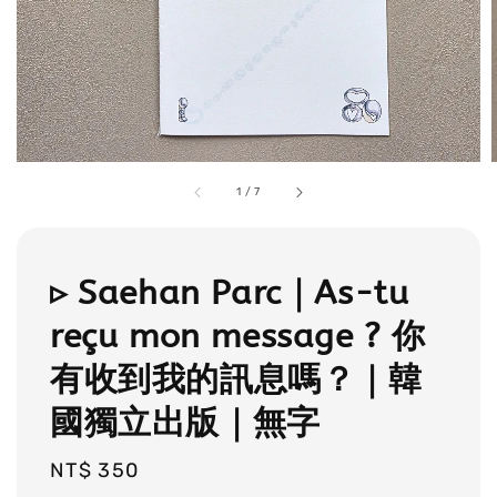
1
/
7
▹ Saehan Parc｜As-tu
reçu mon message ? 你
有收到我的訊息嗎？｜韓
國獨立出版｜無字
Regular
NT$ 350