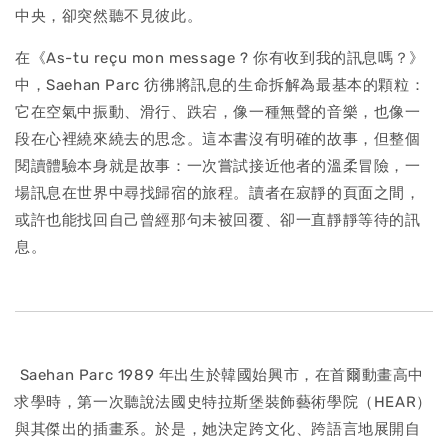
中央，卻突然聽不見彼此。
在《As-tu reçu mon message ? 你有收到我的訊息嗎？》
中，Saehan Parc 彷彿將訊息的生命拆解為最基本的顆粒：
它在空氣中振動、滑行、跌宕，像一種無聲的音樂，也像一
段在心裡繞來繞去的思念。這本書沒有明確的故事，但整個
閱讀體驗本身就是故事：一次嘗試接近他者的溫柔冒險，一
場訊息在世界中尋找歸宿的旅程。讀者在寂靜的頁面之間，
或許也能找回自己曾經那句未被回覆、卻一直靜靜等待的訊
息。
Saehan Parc 1989 年出生於韓國始興市，在首爾動畫高中
求學時，第一次聽說法國史特拉斯堡裝飾藝術學院（HEAR）
與其傑出的插畫系。於是，她決定跨文化、跨語言地展開自