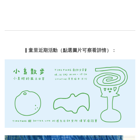
▎童里近期活動（點選圖片可察看詳情）：