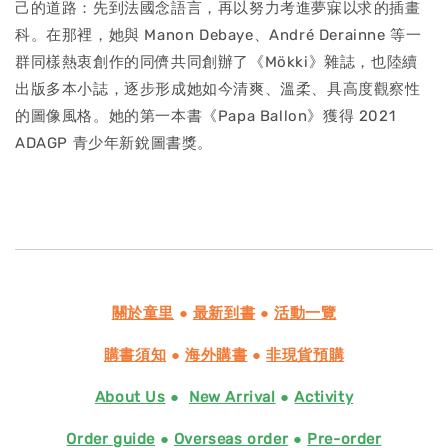
己的道路：先到法國念語言，再以努力考進夢寐以求的插畫
科。在那裡，她與 Manon Debaye、André Derainne 等一
群同樣熱衷創作的同儕共同創辦了《Mökki》雜誌，也陸續
出版多本小誌，逐步形成她如今清爽、溫柔、具高度觀察性
的圖像風格。她的第一本書《Papa Ballon》獲得 2021
ADAGP 青少年新銳圖書獎。
關於童里
●
最新到書
●
活動一覽
購書須知
●
海外購書
●
非現貨預購
About Us
●
New Arrival
●
Activity
Order guide
●
Overseas order
●
Pre-order