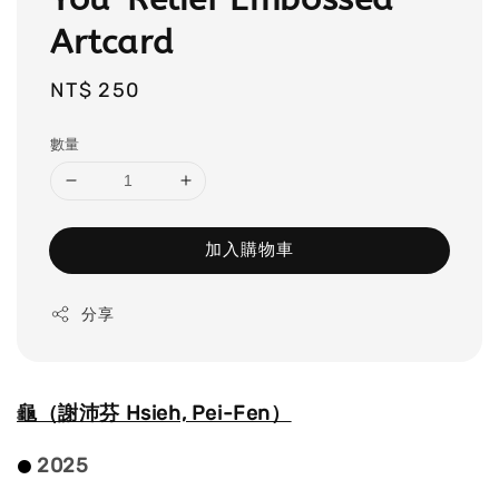
Artcard
Regular
NT$ 250
price
數量
加入購物車
分享
龜（謝沛芬 Hsieh, Pei-Fen）
2025
⚫