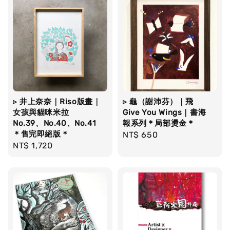
▹ 井上奈奈｜Riso版畫｜
▹ 龜（謝沛芬）｜飛
女孩與貓咪米拉
Give You Wings｜書海
No.39、No.40、No.41
報系列＊局部燙金＊
＊售完即絕版＊
Regular
NT$ 650
Regular
NT$ 1,720
price
price