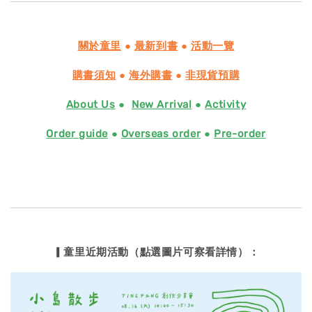
關於童里
●
最新到書
●
活動一覽
購書須知
●
海外購書
●
非現貨預購
About Us
●
New Arrival
●
Activity
Order guide
●
Overseas order
●
Pre-order
▎童里近期活動（點選圖片可察看詳情）：