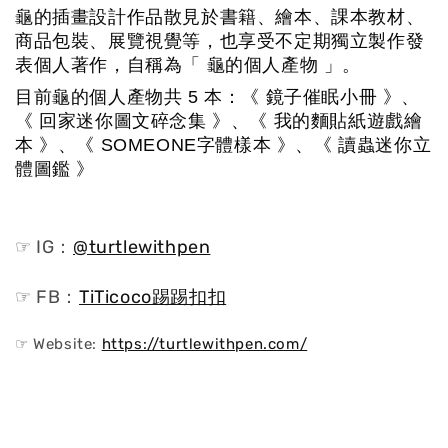
龜的插畫設計作品散見於書籍、繪本、課本教材、
商品包裝、展覽視覺等，也享受不定期獨立製作發
表個人著作，自稱為「 龜的個人產物 」。
目前龜的個人產物共 5 本：《 鏡子催眠小冊 》、
《 回家迷你圖文碎念集 》、《 我的麵貼紙遊戲繪
本 》、《 SOMEONE字體樣本 》、《 讀蟲迷你立
體圖鑑 》
☞ IG：
@turtlewithpen
☞ FB：
TiTicoco踢踢扣扣
☞ Website:
https://turtlewithpen.com/