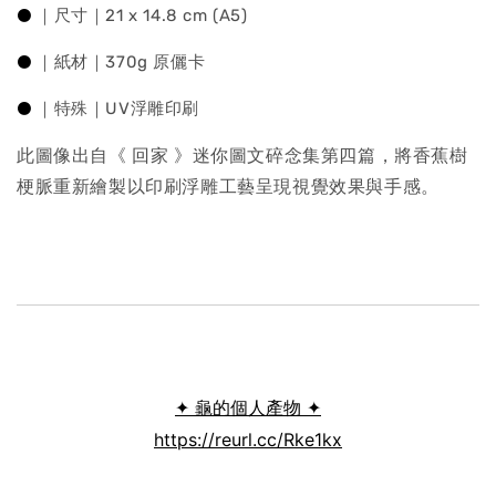
⚫
｜尺寸｜21 x 14.8 cm (A5)
⚫
｜紙材｜370g 原儷卡
⚫
｜特殊｜UV浮雕印刷
此圖像出自《 回家 》迷你圖文碎念集第四篇，將香蕉樹
梗脈重新繪製以印刷浮雕工藝呈現視覺效果與手感。
✦ 龜的個人產物 ✦
https://reurl.cc/Rke1kx