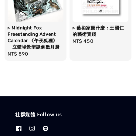
▹ Midnight Fox
▹ 藝術家圖什麼：王國仁
Freestanding Advent
的藝術實踐
Calendar 《午夜狐狸》
Regular
NT$ 450
｜立體場景聖誕倒數月曆
price
Regular
NT$ 890
price
社群媒體 Follow us