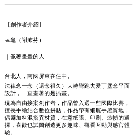
【創作者介紹】
🐢
龜（謝沛芬）
｜龜著畫畫的人
台北人，南國屏東在住中。
法律念一念（還念很久）大轉彎跑去愛丁堡念平面
設計，一直畫著的是插畫。
現為自由接案創作者，作品曾入選一些國際比賽，
擅長手繪結合數位拼貼，作品帶有細膩手感質地，
偶爾加料混搭異材質，在意紙張、印刷、裝幀的選
擇，喜歡也試圖創造更多趣味、觀看互動與感官體
驗。