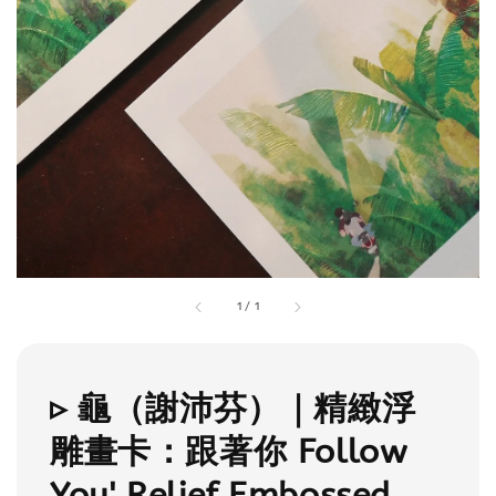
1
/
1
▹ 龜（謝沛芬）｜精緻浮
雕畫卡：跟著你 Follow
You' Relief Embossed