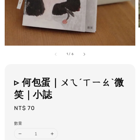
1
/
6
▹ 何包蛋｜ㄨㄟˊㄒㄧㄠˋ微
笑｜小誌
Regular
NT$ 70
price
數量