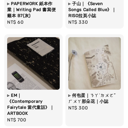
▹ PAPERWORK 紙本作
▹ 子山｜《Seven
業｜Writing Pad 書寫便
Songs Called Blue》｜
籤本 B7(灰)
RISO拉頁小誌
Regular
NT$ 60
Regular
NT$ 330
price
price
▹ EM｜
▹ 何包蛋｜ㄋㄚˋㄉㄨㄛˇ
《Contemporary
ㄏㄨㄚ那朵花｜小誌
Fairytale 當代童話》｜
Regular
NT$ 300
ARTBOOK
price
Regular
NT$ 700
price