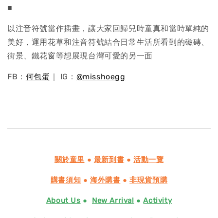
■
以注音符號當作插畫，讓大家回歸兒時童真和當時單純的
美好，運用花草和注音符號結合日常生活所看到的磁磚、
街景、鐵花窗等想展現台灣可愛的另一面
FB：
何包蛋
｜ IG：
@misshoegg
關於童里
●
最新到書
●
活動一覽
購書須知
●
海外購書
●
非現貨預購
About Us
●
New Arrival
●
Activity