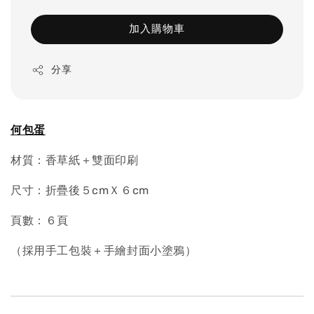
加入購物車
分享
何包蛋
材質：香草紙＋雙面印刷
尺寸：折疊後５cmＸ６cm
頁數：６頁
（採用手工包裝＋手繪封面小塗鴉）