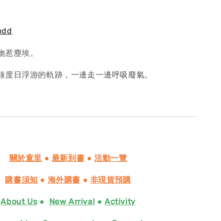
udd
物惹塵埃。
錄度日浮游的軌跡，一邊走一邊呼吸廢氣。
關於童里
●
最新到書
●
活動一覽
購書須知
●
海外購書
●
非現貨預購
About Us
●
New Arrival
●
Activity