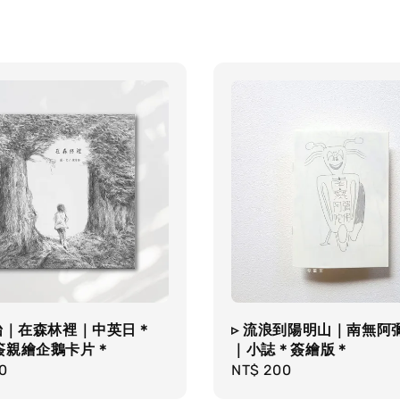
芳怡｜在森林裡｜中英日＊
▹ 流浪到陽明山｜南無阿
簽親繪企鵝卡片＊
｜小誌＊簽繪版＊
r
0
Regular
NT$ 200
price