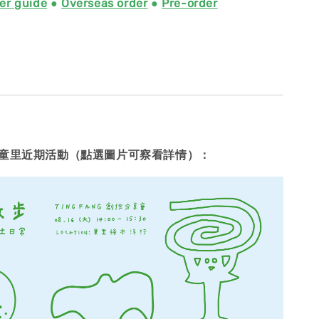
er guide
●
Overseas order
●
Pre-order
童里近期活動（點選圖片可察看詳情）：