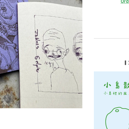
Ord
▎