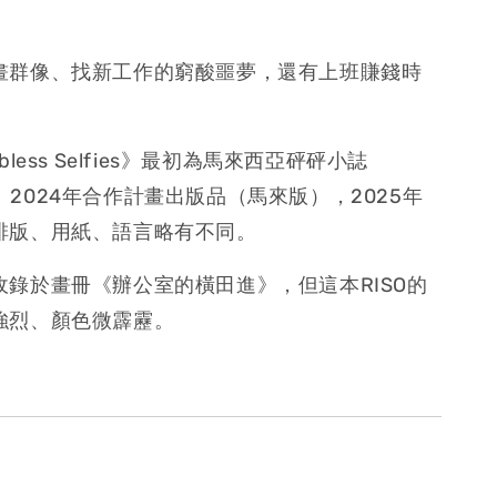
畫群像、找新工作的窮酸噩夢，還有上班賺錢時
bless Selfies》最初為馬來西亞砰砰小誌
e: 」2024年合作計畫出版品（馬來版），2025年
排版、用紙、語言略有不同。
收錄於畫冊《辦公室的橫田進》，但這本
RISO的
強烈、顏色微霹靂。