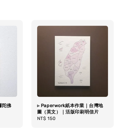
彌陀佛
▹ Paperwork紙本作業｜台灣地
圖（英文）｜活版印刷明信片
Regular
NT$ 150
price