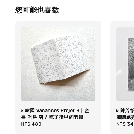
您可能也喜歡
▹ 韓國 Vacances Projet 8｜손
▹ 陳
톱 먹은 쥐 / 吃了指甲的老鼠
加贈親
Regular
NT$ 480
Regula
NT$ 34
price
price