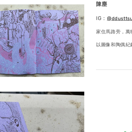
陳塵
IG：
@
ddustts
家住馬路旁，萬
以圖像和陶偶紀