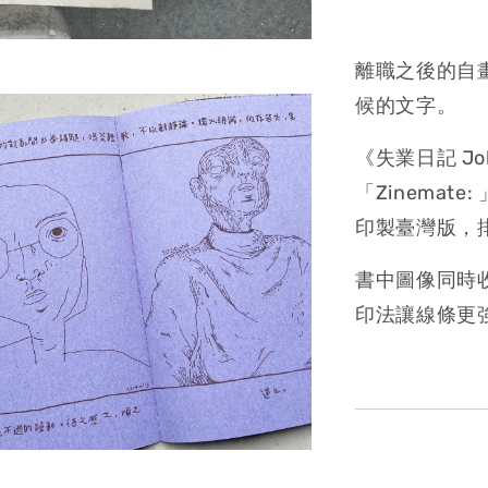
離職之後的自
候的文字。
《失業日記 Jo
「Zinemat
印製臺灣版，
書中圖像同時
印法讓線條更