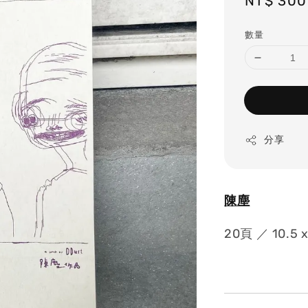
Regular
NT$ 300
price
數量
分享
陳塵
20頁 ／ 10.5 