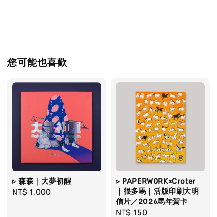
您可能也喜歡
▹ 森森｜大夢初醒
▹ PAPERWORK×Croter
｜很多馬｜活版印刷大明
Regular
NT$ 1,000
信片／2026馬年賀卡
price
Regular
NT$ 150