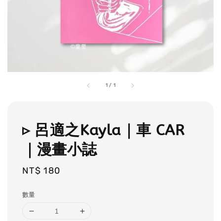
1
/
1
▹ 呂適之Kayla｜車 CAR
｜漫畫小誌
Regular
NT$ 180
price
數量