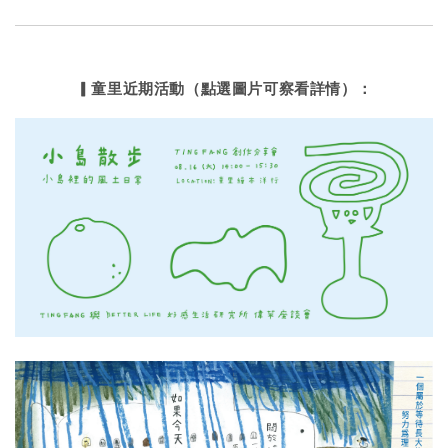
▎童里近期活動（點選圖片可察看詳情）：