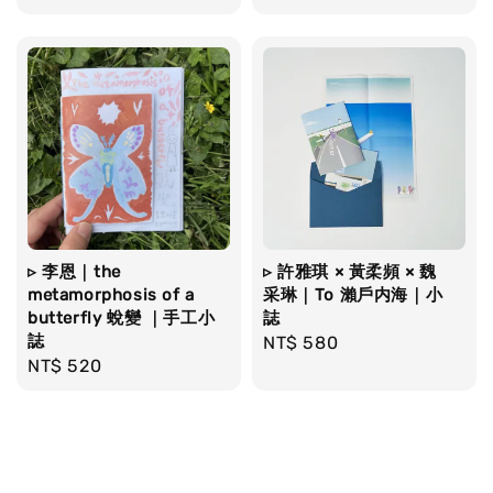
price
▹ 李恩｜the
▹ 許雅琪 × 黃柔頻 × 魏
metamorphosis of a
采琳｜To 瀨戶内海｜小
butterfly 蛻變 ｜手工小
誌
誌
Regular
NT$ 580
Regular
NT$ 520
price
price