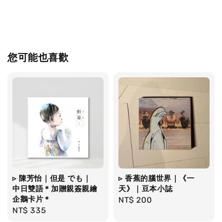
您可能也喜歡
▹ 陳芳怡｜但是 でも｜
▹ 香蕉的腦世界｜《一
中日雙語＊加贈親簽親繪
天》｜豆本小誌
企鵝卡片＊
Regular
NT$ 200
Regular
NT$ 335
price