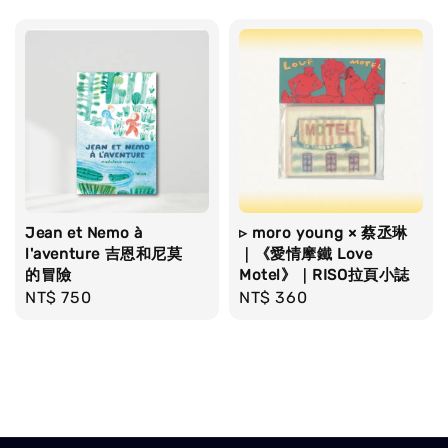
price
Jean et Nemo à
▹ moro young × 蔡丞琳
l'aventure 吉恩和尼莫
｜《愛情摩鐵 Love
的冒險
Motel》｜RISO拉頁小誌
Regular
NT$ 750
Regular
NT$ 360
price
price