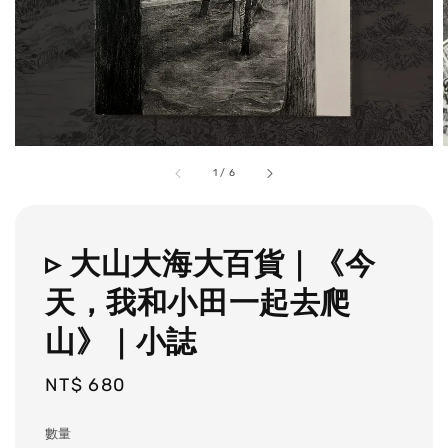
1
/
6
▹ 大山大海大百貨｜《今
天，我和小田一起去爬
山》｜小誌
Regular
NT$ 680
price
數量