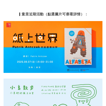
▎童里近期活動（點選圖片可察看詳情）：