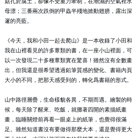
菇扎於腐土，卻像不受重力牽制，在潮濕的空氣裡水
母漂；三番兩次跌倒的甲蟲半殘地掀動翅膀，露出深
邃的亮藍。
《今天，我和小田一起去爬山》是一本收錄了小田和
我在山裡看見的許多蕈類的書，在一座小山裡面，可
以一次發現二十多種蕈類實在驚喜！雖然沒有全數畫
出，但我還是很希望透過鉛筆質感的變化、書籍內頁
大小的不同，把那天感受到的，轉化爲書籍的形式。
山中路徑層疊，生命樣貌各異，不期而遇。繪製的時
候，每天除了醒來、吃飯，就攤著四開的素描紙畫
畫，臨睡關燈前再看一眼桌上的紙筆，也覺得很滿
足。雖然知道書沒有要做得那麼大本，還是覺得更大