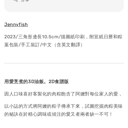
Jennyfish
2023/三角形邊長10.5cm/描圖紙印刷，附宣紙日曆和粽
葉包裝/手工裝訂/中文（含英文翻譯）
用愛烹煮的3D油飯。2D食譜版
因人口味喜好客製化的肉粽飽含了阿嬤對每位家人的愛，
以小誌的方式將阿嬤的粽子傳承下來，試圖挖掘肉粽美味
的秘訣在於精心調味或傾注的愛又者兩者缺一不可！