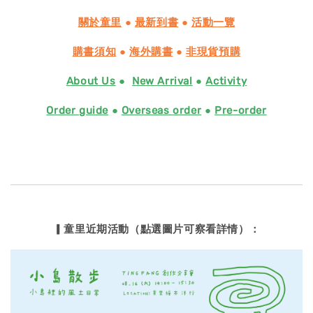
關於童里
●
最新到書
●
活動一覽
購書須知
●
海外購書
●
非現貨預購
About Us
●
New Arrival
●
Activity
Order guide
●
Overseas order
●
Pre-order
▎童里近期活動（點選圖片可察看詳情）：