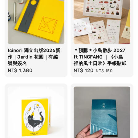
Icinori 獨立出版2026新
＊預購＊小島散步 2027
作｜Jardin 花園｜有編
ft TINGFANG ｜《小島
號與簽名
裡的風土日常》手帳貼紙
Regular
NT$ 1,380
Sale
NT$ 120
Regular
NT$ 150
price
price
price