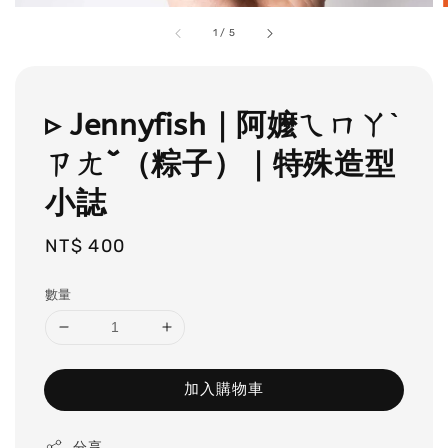
1
/
5
▹ Jennyfish｜阿嬤ㄟㄇㄚˋ
ㄗㄤˇ（粽子）｜特殊造型
小誌
Regular
NT$ 400
price
數量
加入購物車
分享