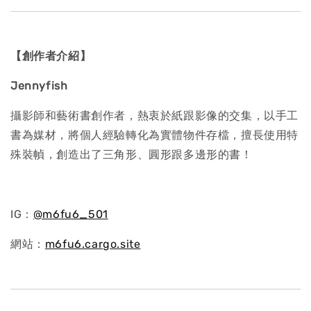
【創作者介紹】
Jennyfish
攝影師和藝術書創作者，熱衷於紙跟影像的交集，以手工
書為媒材，將個人經驗轉化為實體物件存檔，擅長使用特
殊裝幀，創造出了三角形、圓形跟多邊形的書！
IG：
@m6fu6_501
網站：
m6fu6.cargo.site