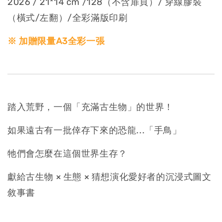
2026 / 21*14 cm /128（不含扉頁）/ 穿線膠裝
（橫式/左翻）/全彩滿版印刷
※ 加贈限量A3全彩一張
踏入荒野，一個「充滿古生物」的世界！
如果遠古有一批倖存下來的恐龍...「手鳥」
牠們會怎麼在這個世界生存？
獻給古生物 × 生態 × 猜想演化愛好者的沉浸式圖文
敘事書