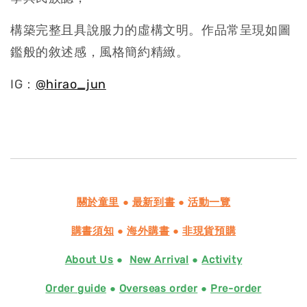
構築完整且具說服力的虛構文明。作品常呈現如圖
鑑般的敘述感，風格簡約精緻。
IG：
@hirao_jun
關於童里
●
最新到書
●
活動一覽
購書須知
●
海外購書
●
非現貨預購
About Us
●
New Arrival
●
Activity
Order guide
●
Overseas order
●
Pre-order