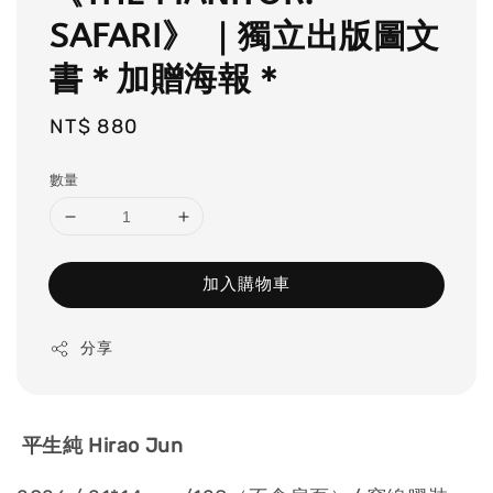
SAFARI》 ｜獨立出版圖文
書＊加贈海報＊
Regular
NT$ 880
price
數量
加入購物車
分享
平生純 Hirao Jun