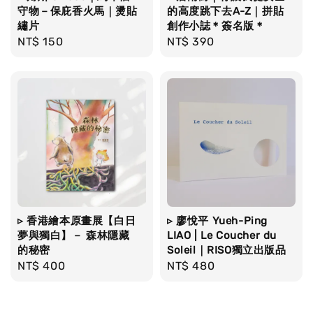
守物－保庇香火馬｜燙貼
的高度跳下去A-Z｜拼貼
繡片
創作小誌＊簽名版＊
Regular
NT$ 150
Regular
NT$ 390
price
price
▹ 香港繪本原畫展【白日
▹ 廖悅平 Yueh-Ping
夢與獨白】－ 森林隱藏
LIAO | Le Coucher du
的秘密
Soleil｜RISO獨立出版品
Regular
NT$ 400
Regular
NT$ 480
price
price