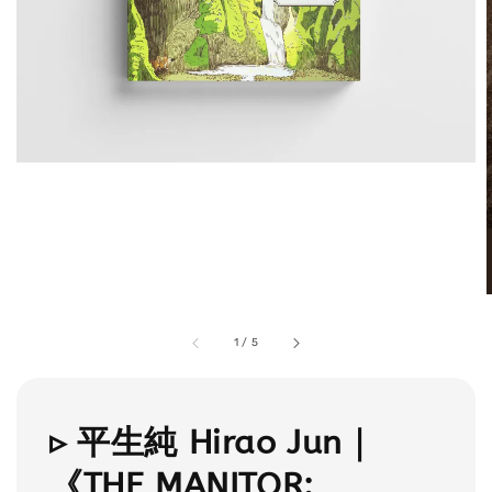
1
/
5
▹ 平生純 Hirao Jun｜
《THE MANITOR: