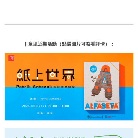
▎童里近期活動（點選圖片可察看詳情）：