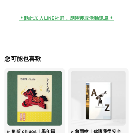
＊
點此加入LINE社群，即時獲取活動訊息＊
您可能也喜歡
▹ 角斯 chiaos｜馬年福
▹ 詹雨樹｜你讓我從安全