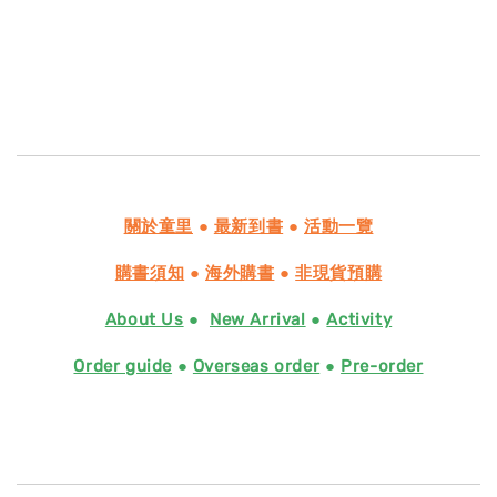
關於童里
●
最新到書
●
活動一覽
購書須知
●
海外購書
●
非現貨預購
About Us
●
New Arrival
●
Activity
Order guide
●
Overseas order
●
Pre-order