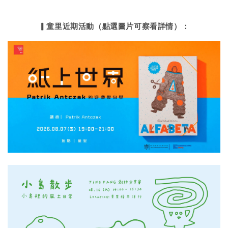
▎童里近期活動（點選圖片可察看詳情）：