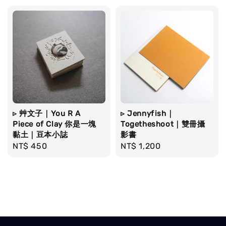
▹ 艸文子｜You R A
▹ Jennyfish｜
Piece of Clay 你是一塊
Togetheshoot｜雙冊攝
黏土｜豆本小誌
影書
Regular
NT$ 450
Regular
NT$ 1,200
price
price