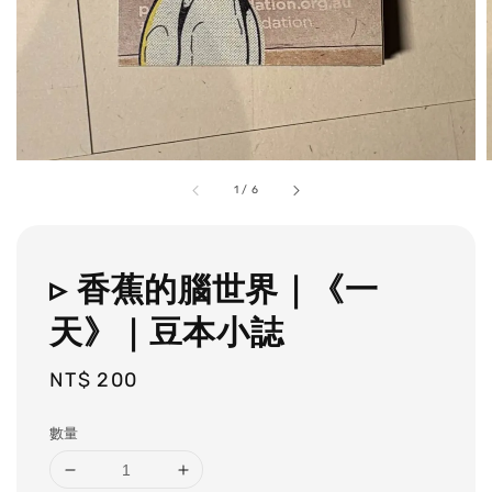
1
/
6
▹ 香蕉的腦世界｜《一
天》｜豆本小誌
Regular
NT$ 200
price
數量