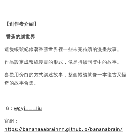
【創作者介紹】
香蕉的腦世界
這隻帳號紀錄著香蕉世界裡一些未完待續的漫畫故事。
作品設定成報紙漫畫的形式，像是持續刊登中的故事。
喜歡用旁白的方式講述故事，整個帳號就像一本復古又怪
奇的故事合集。
IG：
@cyj___liu
官網：
https://bananaaabrainnn.github.io/bananabrain/