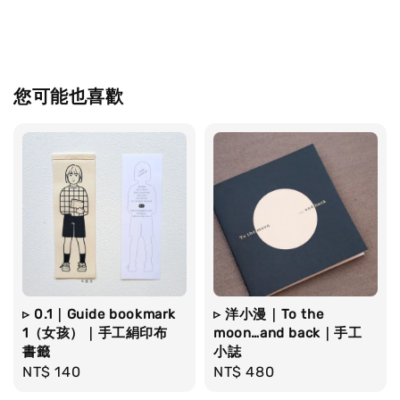
您可能也喜歡
▹ 0.1｜Guide bookmark
▹ 洋小漫｜To the
1（女孩）｜手工絹印布
moon…and back｜手工
書籤
小誌
Regular
NT$ 140
Regular
NT$ 480
price
price