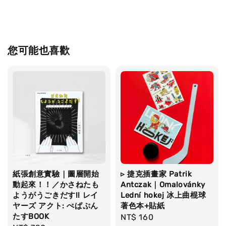
您可能也喜歡
紙張創意實驗｜圖層開始
▹ 捷克插畫家 Patrik
動起來！！／かさねたも
Antczak｜Omalovánky
ようがうごきだす!! レイ
Lední hokej 冰上曲棍球
ヤーズ アクト: ぺぱぷん
著色本+貼紙
たすBOOK
Regular
NT$ 160