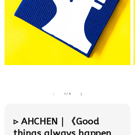
1
/
9
▹ AHCHEN｜《Good
things always happen