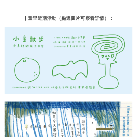
▎童里近期活動（點選圖片可察看詳情）：